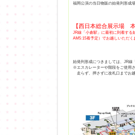
福岡公演の当日物販の始発列形成
【西日本総合展示場 本
JR線「小倉駅」に最初に到着する
AM5:15着予定）でお越しいた
始発列形成につきましては、
JR線
※エスカレーターや階段をご使用
走らず、押さずに改札口までお越