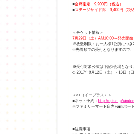
■
全席指定 9,900円（税込）
■
ステージサイド席 9,400円（税
＜チケット情報＞
7月29日（土）AM10:00～発売開
※枚数制限：お一人様1公演につき
※先着順での受付となりますので
※受付対象公演は下記3会場となり
◇ 2017年8月12日（土）・13
＜e+（イープラス）＞
■ネット予約：
http://eplus.jp/cinder
※ファミリーマート店内Famiポ
■注意事項