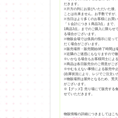
だきます。
※片方の列にお並びいただいた後、
ことは出来ません。お手数ですが
※当日はより多くのお客様にお買
「１会計につき１商品3点」
まで、
1商品3点」
までのご購入に限らせ
る場合がございます。
※物販会場では係員の指示に従っ
だく場合がございます。
※販売場所・販売開始/終了時間は
※近隣のご迷惑にもなりますので
※いかなる場合もお客様同士によ
※商品は各日販売分のご用意がご
※やむをえない事情による販売中
(在庫状況により、レジでご注文い
※物販場所は屋外となるため、荒
がございます。
※【グッズ】売り場にて販売する
せていただきます。
物販情報の詳細につきましてはこ