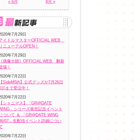
« 6月
8月 »
2020年7月29日
アイドルマスターOFFICIAL WEB
リニューアルOPEN！
2020年7月29日
《偶像大師》OFFICIAL WEB 翻新
登場！
2020年7月22日
【SideM5th】公式グッズが7月26日
(日)まで受注中！
2020年7月22日
【シャニマス】「GR@DATE
WING」シリーズ発売記念イベント
について ＆ 「GR@DATE WING
06/07」生配信イベント詳細につい
て
2020年7月22日