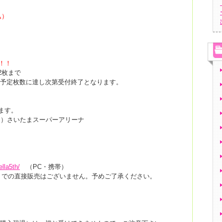
込）
始！！
2枚まで
、予定枚数に達し次第受付終了となります。
ます。
日（日）さいたまスーパーアリーナ
ella5th/
（PC・携帯）
ートでの直接販売はございません。予めご了承ください。