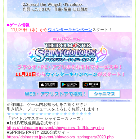
■ゲーム情報
11月20日（水）から
ウィンターキャンペーン
スタート！
※詳細は、ゲーム内お知らせをご覧ください
引き続き、プロデュースをよろしくお願いします！
★
★
★
★
★
★
★
★
★
★
★
★
★
★
★
★
★
★
★
★
★
「アイドルマスター シャイニーカラーズ」
■1stLIVE映像商品公式サイト
https://idolmaster.jp/event/shinycolors_1st/blu-ray.php
■SPRING PARTY 2020公式サイト
https://idolmaster.jp/event/shinycolors_springparty2020.php