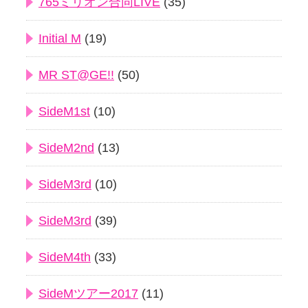
765ミリオン合同LIVE
(35)
Initial M
(19)
MR ST@GE!!
(50)
SideM1st
(10)
SideM2nd
(13)
SideM3rd
(10)
SideM3rd
(39)
SideM4th
(33)
SideMツアー2017
(11)