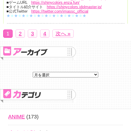
■ゲームURL
https://shinycolors.enza.fun/
■タイトル紹介サイト
https://shinycolors.idolmaster.jp/
■公式Twitter
https://twitter.com/imassc_official
★
★
★
★
★
★
★
★
★
★
★
★
★
★
★
★
★
★
★
★
★
1
2
3
4
次へ »
ANIME
(173)