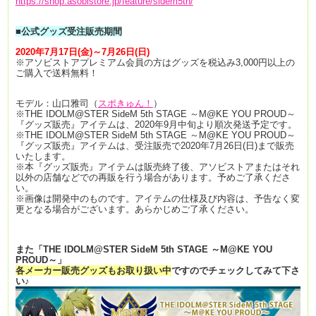
https://shop.asobistore.jp/feature/sidem5th/
■公式グッズ受注販売期間
2020年7月17日(金)～7月26日(日)
※アソビストアプレミアム会員の方はグッズを税込み3,000円以上の
ご購入で送料無料！
モデル：山口雅司（
スポきゅん！
）
※THE IDOLM@STER SideM 5th STAGE ～M@KE YOU PROUD～
『グッズ販売』アイテムは、2020年9月中旬より順次発送予定です。
※THE IDOLM@STER SideM 5th STAGE ～M@KE YOU PROUD～
『グッズ販売』アイテムは、受注販売で2020年7月26日(日)まで販売
いたします。
※本『グッズ販売』アイテムは販売終了後、アソビストアまたはそれ
以外の店舗などでの再販を行う場合があります。予めご了承くださ
い。
※画像は開発中のものです。アイテムの仕様及び内容は、予告なく変
更となる場合がございます。あらかじめご了承ください。
また
「THE IDOLM@STER SideM 5th STAGE ～M@KE YOU
PROUD～」
各メーカー販売グッズもお取り扱い中
ですので
チェックしてみて下さ
い♪