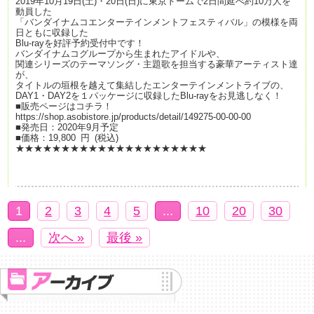
2019年10月19日(土)・20日(日)に東京ドームで2日間延べ約10万人を
動員した
「バンダイナムコエンターテインメントフェスティバル」の模様を両
日ともに収録した
Blu-rayを好評予約受付中です！
バンダイナムコグループから生まれたアイドルや、
関連シリーズのテーマソング・主題歌を担当する豪華アーティスト達
が、
タイトルの垣根を越えて集結したエンターテインメントライブの、
DAY1・DAY2を１パッケージに収録したBlu-rayをお見逃しなく！
■販売ページはコチラ！
https://shop.asobistore.jp/products/detail/149275-00-00-00
■発売日：2020年9月予定
■価格：19,800 円 (税込)
★★★★★★★★★★★★★★★★★★★★★
1
2
3
4
5
...
10
20
30
...
次へ »
最後 »