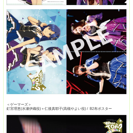
＜ゲーマーズ＞
釘宮理恵(水瀬伊織役)＋仁後真耶子(高槻やよい役) / B2布ポスター