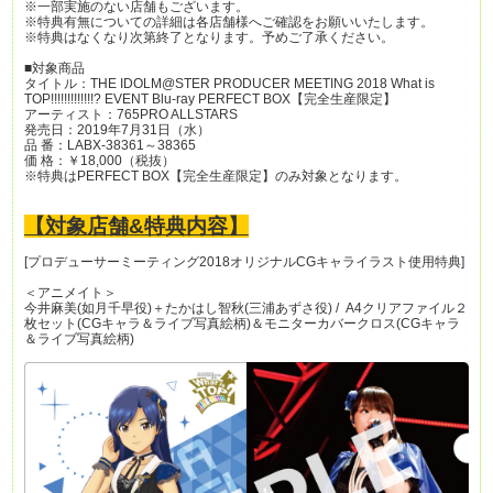
※一部実施のない店舗もございます。
※特典有無についての詳細は各店舗様へご確認をお願いいたします。
※特典はなくなり次第終了となります。予めご了承ください。
■対象商品
タイトル：THE IDOLM@STER PRODUCER MEETING 2018 What is
TOP!!!!!!!!!!!!!? EVENT Blu-ray PERFECT BOX【完全生産限定】
アーティスト：765PRO ALLSTARS
発売日：2019年7月31日（水）
品 番：LABX-38361～38365
価 格：￥18,000（税抜）
※特典はPERFECT BOX【完全生産限定】のみ対象となります。
【対象店舗&特典内容】
[プロデューサーミーティング2018オリジナルCGキャライラスト使用特典]
＜アニメイト＞
今井麻美(如月千早役)＋たかはし智秋(三浦あずさ役) / A4クリアファイル２
枚セット(CGキャラ＆ライブ写真絵柄)＆モニターカバークロス(CGキャラ
＆ライブ写真絵柄)