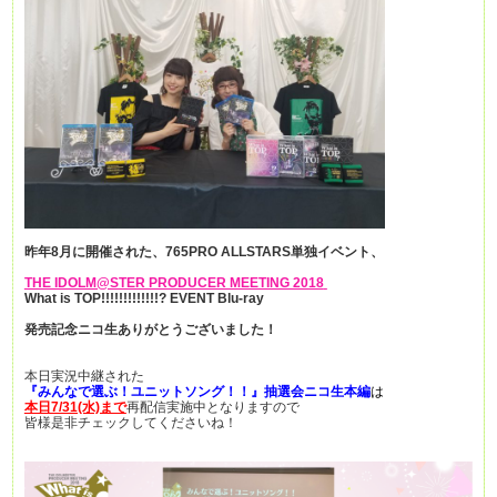
昨年8月に開催された、765PRO ALLSTARS
単独イベント、
THE IDOLM@STER PRODUCER MEETING 2018
What is TOP!!!!!!!!!!!!!? EVENT Blu-ray
発売記念ニコ生ありがとうございました！
本日実況中継された
『みんなで選ぶ！ユニットソング！！』抽選会ニコ生本編
は
本日7/31(水)まで
再配信実施中となりますので
皆様是非チェックしてくださいね！