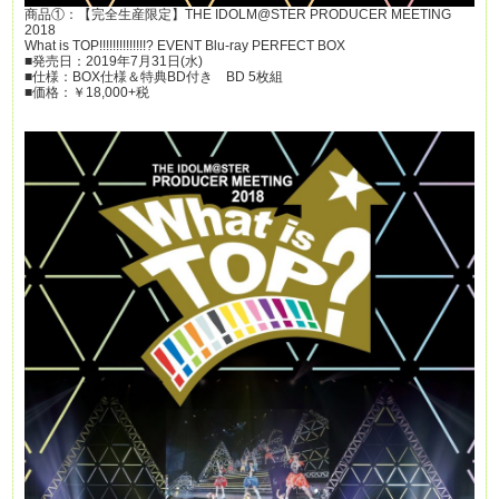
商品①：【完全生産限定】THE IDOLM@STER PRODUCER MEETING
2018
What is TOP!!!!!!!!!!!!!!? EVENT Blu-ray PERFECT BOX
■発売日：2019年7月31日(水)
■仕様：BOX仕様＆特典BD付き BD 5枚組
■価格：￥18,000+税