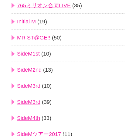
765ミリオン合同LIVE
(35)
Initial M
(19)
MR ST@GE!!
(50)
SideM1st
(10)
SideM2nd
(13)
SideM3rd
(10)
SideM3rd
(39)
SideM4th
(33)
SideMツアー2017
(11)