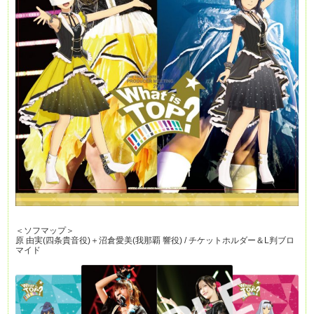
＜ソフマップ＞
原 由実(四条貴音役)＋沼倉愛美(我那覇 響役) / チケットホルダー＆L判ブロ
マイド