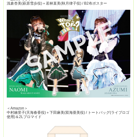
浅倉杏美(萩原雪歩役)＋若林直美(秋月律子役) / B2布ポスター
＜Amazon＞
中村繪里子(天海春香役)＋下田麻美(双海亜美役) / トートバッグ(ライブロゴ
使用)＆2Lブロマイド