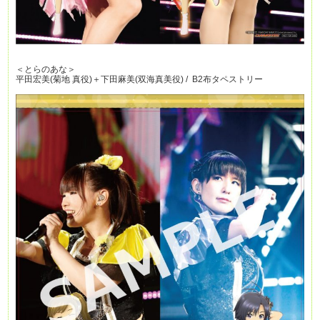
＜とらのあな＞
平田宏美(菊地 真役)＋下田麻美(双海真美役) / B2布タペストリー