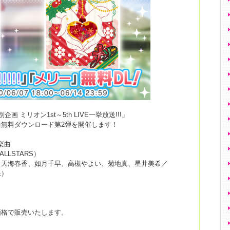
 ミリオン1st～5th LIVE一挙放送!!!」
無料ダウンロード第2弾を開催します！
楽曲
O ALLSTARS）
：天海春香、如月千早、高槻やよい、菊地真、星井美希／
保）
格で販売いたします。