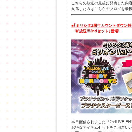
こちらの放送の最後に発表した内
見逃した方はこちらのブログを最
————————————————
■
｢
ミリシタ
3
周年カウントダウン特
一挙放送
!!!2nd
セット
｣
登場
!
本日配信されました『2ndLIVE EN
お得なアイテムセットをご用意い