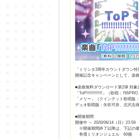
「ミリシタ3周年カウントダウン特別企画
開催記念キャンペーンとして、楽曲
■楽曲無料ダウンロード第2弾 対象
「ToP!!!!!!!!!!!!!」（歌唱：765PR
「メリー」（クインテット歌唱版
デュオ歌唱版：矢吹可奈、北沢志
■開催期間
開催中 ～ 2020/06/14（日）23:59
※開催期間終了以降は、下記の価
有償ミリオンジュエル 60個