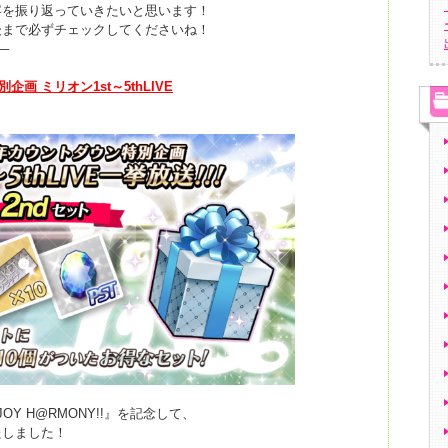
容を振り返っていきたいと思います！
後まで必ずチェックしてくださいね！
–
別企画 ミリオン
1st
～
5thLIVE
JOY H@RMONY!!』を記念して、
たしました！