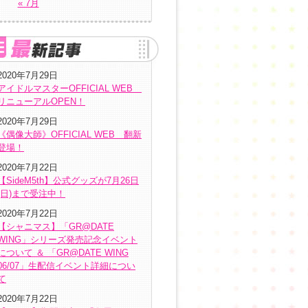
« 7月
2020年7月29日
アイドルマスターOFFICIAL WEB
リニューアルOPEN！
2020年7月29日
《偶像大師》OFFICIAL WEB 翻新
登場！
2020年7月22日
【SideM5th】公式グッズが7月26日
(日)まで受注中！
2020年7月22日
【シャニマス】「GR@DATE
WING」シリーズ発売記念イベント
について ＆ 「GR@DATE WING
06/07」生配信イベント詳細につい
て
2020年7月22日