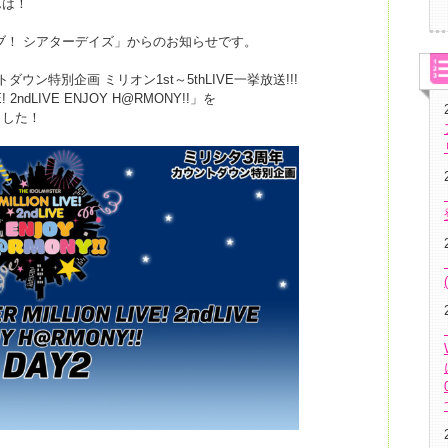
んは！
中
ブ！ シアターデイズ」からのお知らせです。
ン特別企画 ミリオン1st～5thLIVE一挙放送!!!
E! 2ndLIVE ENJOY H@RMONY!!」を
ました！