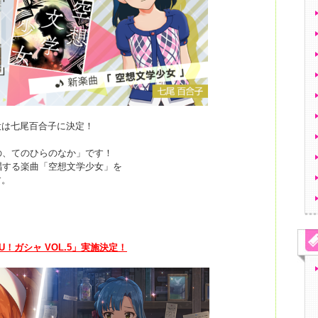
役は七尾百合子に決定！
の、てのひらのなか」です！
唱する楽曲「空想文学少女」を
す。
OU！ガシャ VOL.5」実施決定！