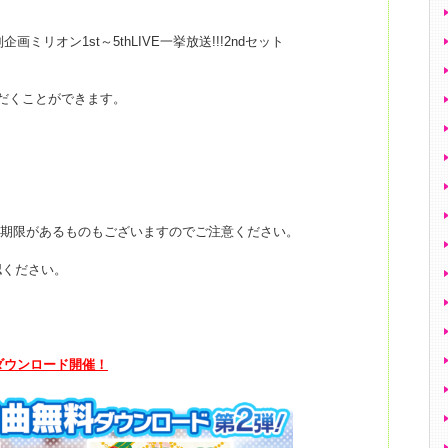
ミリオン1st～5thLIVE一挙放送!!!2ndセット
だくことができます。
用期限があるものもございますのでご注意ください。
認ください。
」 無料ダウンロード開催！