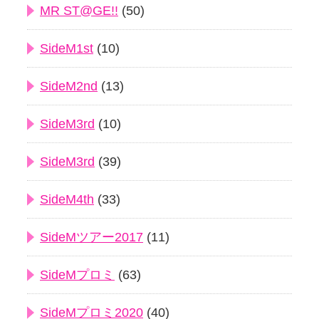
MR ST@GE!!
(50)
SideM1st
(10)
SideM2nd
(13)
SideM3rd
(10)
SideM3rd
(39)
SideM4th
(33)
SideMツアー2017
(11)
SideMプロミ
(63)
SideMプロミ2020
(40)