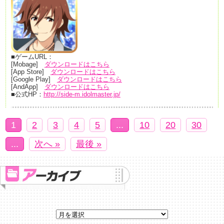
■ゲームURL：
[Mobage]
ダウンロードはこちら
[App Store]
ダウンロードはこちら
[Google Play]
ダウンロードはこちら
[AndApp]
ダウンロードはこちら
■公式HP：
http://side-m.idolmaster.jp/
1
2
3
4
5
...
10
20
30
...
次へ »
最後 »