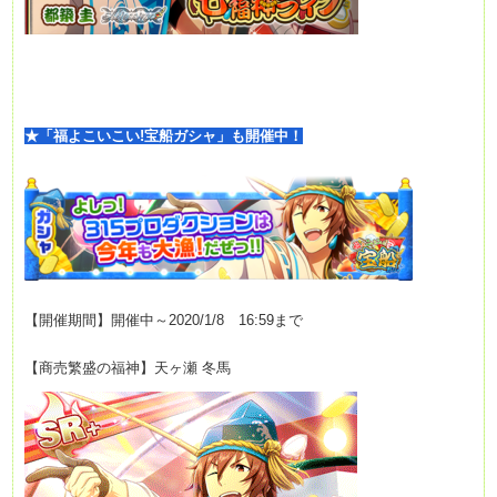
★「福よこいこい!宝船ガシャ」も開催中！
【開催期間】開催中～2020
/1/8 16:59まで
【商売繁盛の福神】天ヶ瀬 冬馬