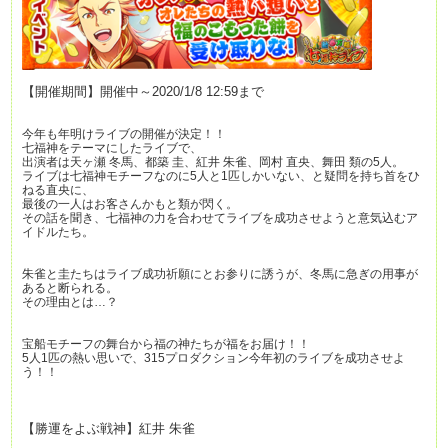
【開催期間】開催中～2020/1/8 12:59まで
今年も年明けライブの開催が決定！！
七福神をテーマにしたライブで、
出演者は天ヶ瀬 冬馬、都築 圭、紅井 朱雀、岡村 直央、舞田 類の5人。
ライブは七福神モチーフなのに5人と1匹しかいない、と疑問を持ち首をひ
ねる直央に、
最後の一人はお客さんかもと類が閃く。
その話を聞き、七福神の力を合わせてライブを成功させようと意気込むア
イドルたち。
朱雀と圭たちはライブ成功祈願にとお参りに誘うが、冬馬に急ぎの用事が
あると断られる。
その理由とは…？
宝船モチーフの舞台から福の神たちが福をお届け！！
5人1匹の熱い思いで、315プロダクション今年初のライブを成功させよ
う！！
【勝運をよぶ戦神】紅井 朱雀