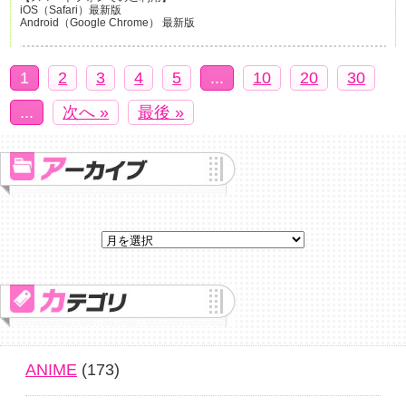
iOS（Safari）最新版
Android（Google Chrome） 最新版
1
2
3
4
5
...
10
20
30
...
次へ »
最後 »
ANIME
(173)