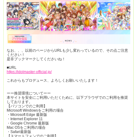
なお、、、以前のページからURLも少し変わっているので、その点ご注意
ください！
是非ブックマークしてくださいね！
■URL
https://idolmaster-official.jp/
これからもプロデュース、よろしくお願いいたします！
ーー推奨環境についてーー
本サイトを安全にご利用いただくために、以下ブラウザでのご利用を推奨
しております。
【パソコンでのご利用】
Microsoft Windowsをご利用の場合
・Microsoft Edge 最新版
・Internet Explorer 11
・Google Chrome 最新版
Mac OSをご利用の場合
・Safari最新版
【スマートフォンでのご利用】