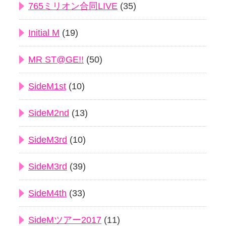
765ミリオン合同LIVE
(35)
Initial M
(19)
MR ST@GE!!
(50)
SideM1st
(10)
SideM2nd
(13)
SideM3rd
(10)
SideM3rd
(39)
SideM4th
(33)
SideMツアー2017
(11)