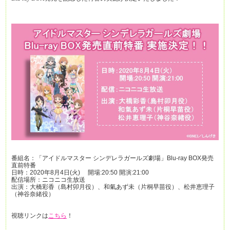
番組名：「アイドルマスター シンデレラガールズ劇場」
Blu-ray BOX
発売
直前特番
日時：
2020年8月4日(
火
)
開場
:20:50
開演
:21:00
配信場所：ニコニコ生放送
出演：大橋彩香（島村卯月役）、和氣あず未（片桐早苗役）、松井恵理子
（神谷奈緒役）
視聴リンクは
こちら
！