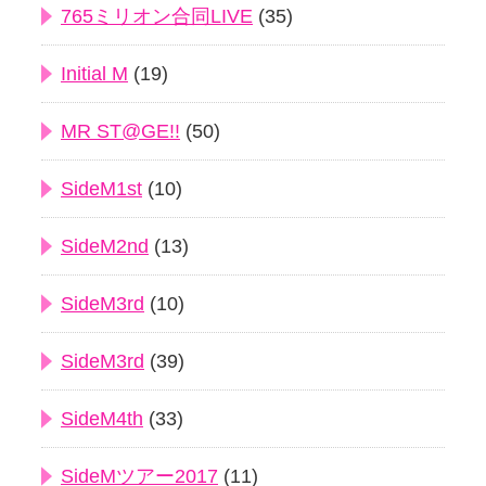
765ミリオン合同LIVE
(35)
Initial M
(19)
MR ST@GE!!
(50)
SideM1st
(10)
SideM2nd
(13)
SideM3rd
(10)
SideM3rd
(39)
SideM4th
(33)
SideMツアー2017
(11)