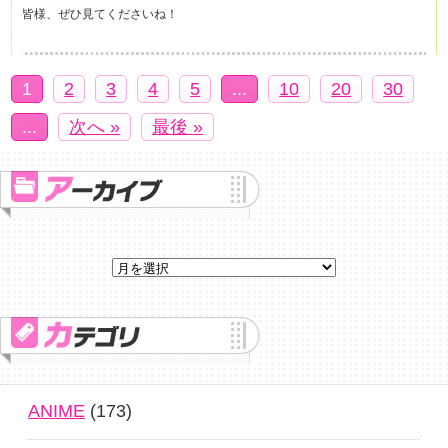
皆様、ぜひ見てくださいね！
1
2
3
4
5
...
10
20
30
...
次へ »
最後 »
ANIME
(173)