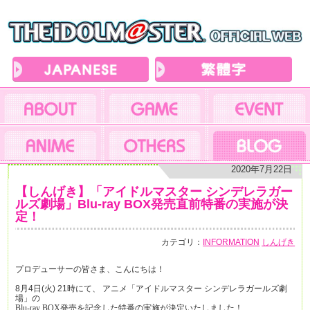
2020年7月22日
【しんげき】「アイドルマスター シンデレラガー
ルズ劇場」Blu-ray BOX発売直前特番の実施が決
定！
カテゴリ：
INFORMATION
しんげき
プロデューサーの皆さま、こんにちは！
8
月
4
日(火) 21時にて、
アニメ「アイドルマスター シンデレラガールズ劇
場」の
Blu-ray BOX
発売を記念した特番の実施が決定いたしました！