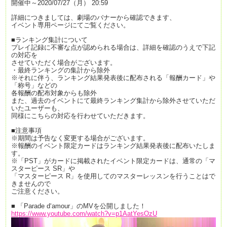
開催中～2020/07/27（月） 20:59
詳細につきましては、劇場のバナーから確認できます、
イベント専用ページにてご覧ください。
■ランキング集計について
プレイ記録に不審な点が認められる場合は、詳細を確認のうえで下記
の対応を
させていただく場合がございます。
・最終ランキングの集計から除外
※それに伴う、ランキング結果発表後に配布される「報酬カード」や
「称号」などの
各報酬の配布対象からも除外
また、過去のイベントにて最終ランキング集計から除外させていただ
いたユーザーも、
同様にこちらの対応を行わせていただきます。
■注意事項
※期間は予告なく変更する場合がございます。
※報酬のイベント限定カードはランキング結果発表後に配布いたしま
す。
※「PST」がカードに掲載されたイベント限定カードは、通常の「マ
スターピース SR」や
「マスターピース R」を使用してのマスターレッスンを行うことはで
きませんので
ご注意ください。
■ 「Parade d‘amour」のMVを公開しました！
https://www.youtube.com/watch?v=p1AatYesOzU