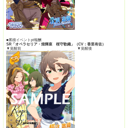
■累積イベントpt報酬
SR
「オペラセリア・煌輝座 桜守歌織」（
CV
：香里有佐）
▼覚醒前 ▼覚醒後