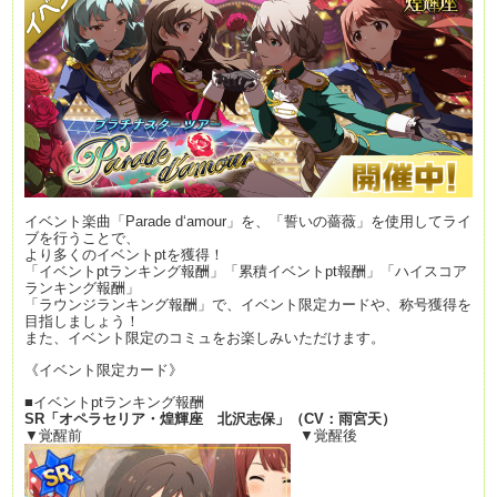
イベント楽曲「Parade d‘amour」を、「誓いの薔薇」を使用してライ
ブを行うことで、
より多くのイベントptを獲得！
「イベントptランキング報酬」「累積イベントpt報酬」「ハイスコア
ランキング報酬」
「ラウンジランキング報酬」で、イベント限定カードや、称号獲得を
目指しましょう！
また、イベント限定のコミュをお楽しみいただけます。
《イベント限定カード》
■イベントptランキング報酬
SR
「オペラセリア・煌輝座 北沢志保」（
CV
：雨宮天）
▼覚醒前 ▼覚醒後