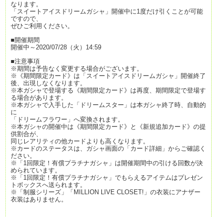
なります。
「スイートアイスドリームガシャ」開催中に1度だけ引くことが可能
ですので、
ぜひご利用ください。
■開催期間
開催中～2020/07/28（火）14:59
■注意事項
※期間は予告なく変更する場合がございます。
※《期間限定カード》は「スイートアイスドリームガシャ」開催終了
後、出現しなくなります。
※本ガシャで登場する《期間限定カード》は再度、期間限定で登場す
る場合があります。
※本ガシャで入手した「ドリームスター」は本ガシャ終了時、自動的
に
「ドリームフラワー」へ
変換されます。
※本ガシャの開催中は《期間限定カード》と《新規追加カード》の提
供割合が、
同じレアリティの他カードよりも高くなります。
※カードのステータスは、ガシャ画面の「カード詳細」からご確認く
ださい。
※「1回限定！有償プラチナガシャ」は開催期間中の引ける回数が決
められています。
※「1回限定！有償プラチナガシャ」でもらえるアイテムはプレゼン
トボックスへ送られます。
※「制服シリーズ」「MILLION LIVE CLOSET!」の衣装にアナザー
衣装はありません。