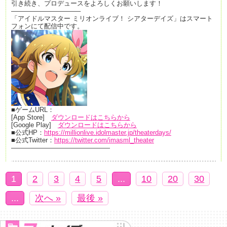
引き続き、プロデュースをよろしくお願いします！
——————————–
「アイドルマスター ミリオンライブ！ シアターデイズ」はスマート
フォンにて配信中です。
■ゲームURL：
[App Store]
ダウンロードはこちらから
[Google Play]
ダウンロードはこちらから
■公式HP：
https://millionlive.idolmaster.jp/theaterdays/
■公式Twitter：
https://twitter.com/imasml_theater
———————————————
1
2
3
4
5
...
10
20
30
...
次へ »
最後 »