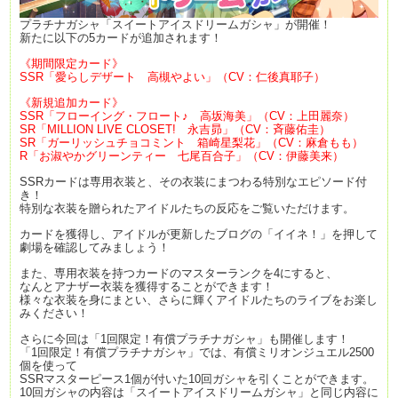
プラチナガシャ「スイートアイスドリームガシャ」が開催！
新たに以下の5カードが追加されます！
《期間限定カード》
SSR「愛らしデザート 高槻やよい」（CV：仁後真耶子）
《新規追加カード》
SSR「フローイング・フロート♪ 高坂海美」（CV：上田麗奈）
SR「MILLION LIVE CLOSET! 永吉昴」（CV：斉藤佑圭）
SR「ガーリッシュチョコミント 箱崎星梨花」（CV：麻倉もも）
R「お淑やかグリーンティー 七尾百合子」（CV：伊藤美来）
SSRカードは専用衣装と、その衣装にまつわる特別なエピソード付
き！
特別な衣装を贈られたアイドルたちの反応をご覧いただけます。
カードを獲得し、アイドルが更新したブログの「イイネ！」を押して
劇場を確認してみましょう！
また、専用衣装を持つカードのマスターランクを4にすると、
なんとアナザー衣装を獲得することができます！
様々な衣装を身にまとい、さらに輝くアイドルたちのライブをお楽し
みください！
さらに今回は「1回限定！有償プラチナガシャ」も開催します！
「1回限定！有償プラチナガシャ」では、有償ミリオンジュエル2500
個を使って
SSRマスターピース1個が付いた10回ガシャを引くことができます。
10回ガシャの内容は「スイートアイスドリームガシャ」と同じ内容に