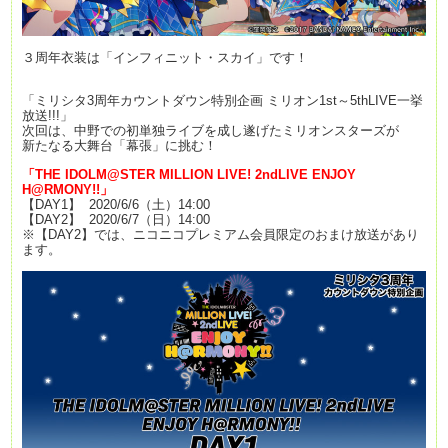
３周年衣装は「インフィニット・スカイ」です！
「ミリシタ3周年カウントダウン特別企画 ミリオン1st～5thLIVE一挙
放送!!!」
次回は、中野での初単独ライブを成し遂げたミリオンスターズが
新たなる大舞台「幕張」に挑む！
「THE IDOLM@STER MILLION LIVE! 2ndLIVE ENJOY
H@RMONY
!!」
【DAY1】 2020/6/6（土）14:00
【DAY2】 2020/6/7（日）14:00
※【DAY2】では、ニコニコプレミアム会員限定のおまけ放送があり
ます。