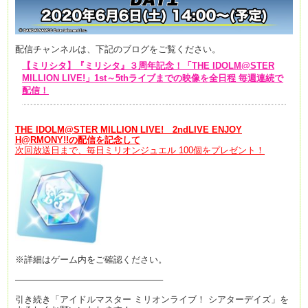
配信チャンネルは、下記のブログをご覧ください。
【ミリシタ】『ミリシタ』３周年記念！「THE IDOLM@STER
MILLION LIVE!」1st～5thライブまでの映像を全日程 毎週連続で
配信！
THE IDOLM@STER MILLION LIVE!
2ndLIVE ENJOY
H@RMONY!!の
配信を記念して
次回放送日まで、毎日ミリオンジュエル 100個をプレゼント！
※詳細はゲーム内をご確認ください。
————————————————–
引き続き「アイドルマスター ミリオンライブ！ シアターデイズ」を