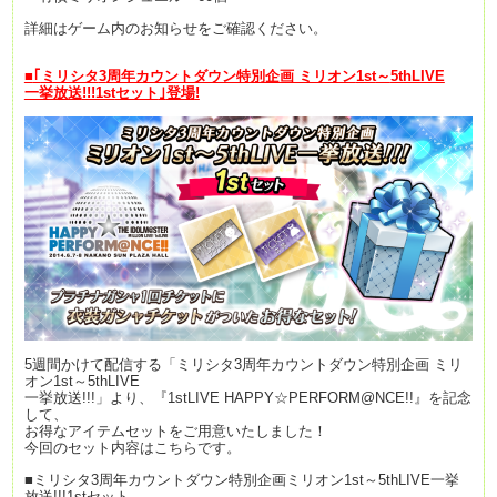
詳細はゲーム内のお知らせをご確認ください。
■
｢
ミリシタ
3
周年カウントダウン特別企画 ミリオン
1st
～
5thLIVE
一挙放送
!!!1st
セット
｣
登場
!
5週間かけて配信する「ミリシタ3周年カウントダウン特別企画 ミリ
オン1st～5thLIVE
一挙放送!!!」より、『1stLIVE HAPPY☆PERFORM@NCE!!』を記念
して、
お得なアイテムセットをご用意いたしました！
今回のセット内容はこちらです。
■ミリシタ3周年カウントダウン特別企画ミリオン1st～5thLIVE一挙
放送!!!1stセット