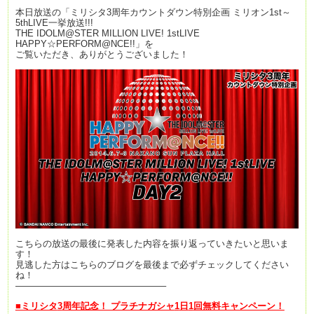
本日放送の「ミリシタ3周年カウントダウン特別企画 ミリオン1st～
5thLIVE一挙放送!!!
THE IDOLM@STER MILLION LIVE! 1stLIVE
HAPPY☆PERFORM@NCE!!」を
ご覧いただき、ありがとうございました！
こちらの放送の最後に発表した内容を振り返っていきたいと思いま
す！
見逃した方はこちらのブログを最後まで必ずチェックしてください
ね！
————————————————–
■ミリシタ
3
周年記念！ プラチナガシャ
1
日
1
回無料キャンペーン！