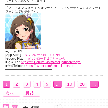
よろしくお願いいたします！
——————————–
「アイドルマスター ミリオンライブ！ シアターデイズ」はスマート
フォンにて配信中です。
■ゲームURL：
[App Store]
ダウンロードはこちらから
[Google Play]
ダウンロードはこちらから
■公式HP：
https://millionlive.idolmaster.jp/theaterdays/
■公式Twitter：
https://twitter.com/imasml_theater
———————————————
1
2
3
4
5
...
10
20
...
次へ »
最後 »