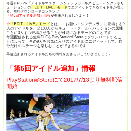
今週もPS VR「アイドルマスター シンデレラガールズ ビューイングレボリ
ューション」の
「EDIT LIVE」モード
でエディットできるアイドルが増え
る、無料ダウンロードコンテンツ
「第5回アイドル追加」
情報
が発表されましたよ～！
☆
「EDIT LIVE」モード
とは、「お願い！シンデレラ」に登場する9
人のアイドルを、全183人からキュート・クール・パッションの属性
ごとに3人ずつ登場させることが可能になるモードのことです。
毎週配信される無料DLCをPlayStation®Storeでダウンロードするこ
とによって、その9人をお気に入りのアイドルにエディットして、自
分だけのステージを楽しむことができるのです！
早速追加されるアイドルたちの情報をおさらいしていきましょう♪
「第5回アイドル追加」情報
PlayStation®Storeにて2017/7/13より無料配信
開始