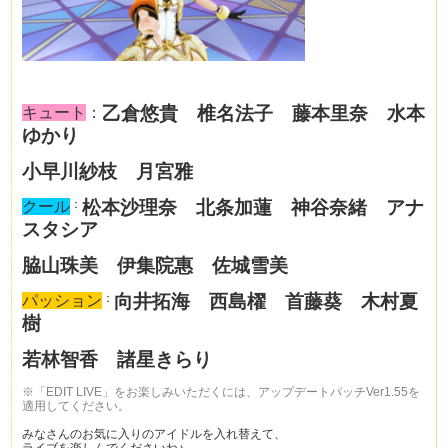
乙倉悠貴
椎名法子
藤本
里奈
水本
キュート
：
ゆかり
小早川
紗
枝
月宮雅
：
松本沙理奈
北条
加蓮
神谷奈
緒
アナ
クール
スタシア
脇山
珠美
伊集院
惠
佐城雪美
：
向井拓海
西島
櫂
首藤葵
木村
夏
パッション
樹
若林智香
諸星きらり
※「EDIT LIVE」をお楽しみいただくには、アップデートパッチVer1.55を
適用してください。
みなさんのお気に入りのアイドルを入れ替えて、
ライブを楽しんでくださいね♪