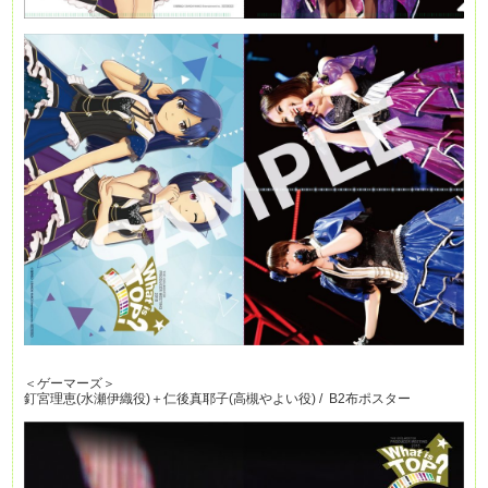
＜ゲーマーズ＞
釘宮理恵(水瀬伊織役)＋仁後真耶子(高槻やよい役) / B2布ポスター