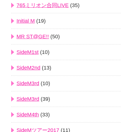
765ミリオン合同LIVE
(35)
Initial M
(19)
MR ST@GE!!
(50)
SideM1st
(10)
SideM2nd
(13)
SideM3rd
(10)
SideM3rd
(39)
SideM4th
(33)
SideMツアー2017
(11)