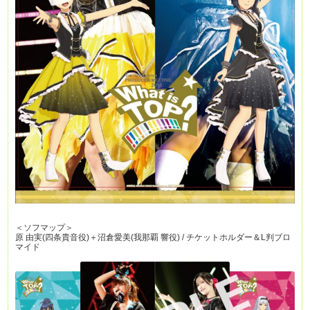
＜ソフマップ＞
原 由実(四条貴音役)＋沼倉愛美(我那覇 響役) / チケットホルダー＆L判ブロ
マイド