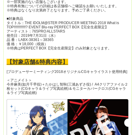
※一部実施のない店舗もございます。
※特典有無についての詳細は各店舗様へご確認をお願いいたします。
※特典はなくなり次第終了となります。予めご了承ください。
■対象商品
タイトル：THE IDOLM@STER PRODUCER MEETING 2018 What is
TOP!!!!!!!!!!!!!? EVENT Blu-ray PERFECT BOX【完全生産限定】
アーティスト：765PRO ALLSTARS
発売日：2019年7月31日（水）
品 番：LABX-38361～38365
価 格：￥18,000（税抜）
※特典はPERFECT BOX【完全生産限定】のみ対象となります。
【対象店舗&特典内容】
[プロデューサーミーティング2018オリジナルCGキャライラスト使用特典]
＜アニメイト＞
今井麻美(如月千早役)＋たかはし智秋(三浦あずさ役) / A4クリアファイル２
枚セット(CGキャラ＆ライブ写真絵柄)＆モニターカバークロス(CGキャラ
＆ライブ写真絵柄)