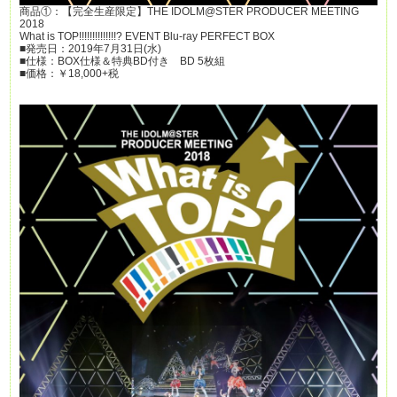
商品①：【完全生産限定】THE IDOLM@STER PRODUCER MEETING
2018
What is TOP!!!!!!!!!!!!!!? EVENT Blu-ray PERFECT BOX
■発売日：2019年7月31日(水)
■仕様：BOX仕様＆特典BD付き BD 5枚組
■価格：￥18,000+税