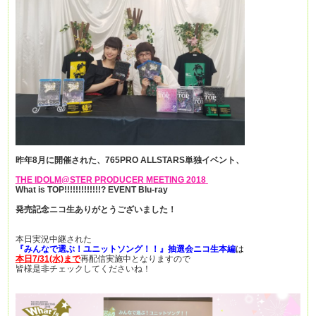
昨年8月に開催された、765PRO ALLSTARS
単独イベント、
THE IDOLM@STER PRODUCER MEETING 2018
What is TOP!!!!!!!!!!!!!? EVENT Blu-ray
発売記念ニコ生ありがとうございました！
本日実況中継された
『みんなで選ぶ！ユニットソング！！』抽選会ニコ生本編
は
本日7/31(水)まで
再配信実施中となりますので
皆様是非チェックしてくださいね！