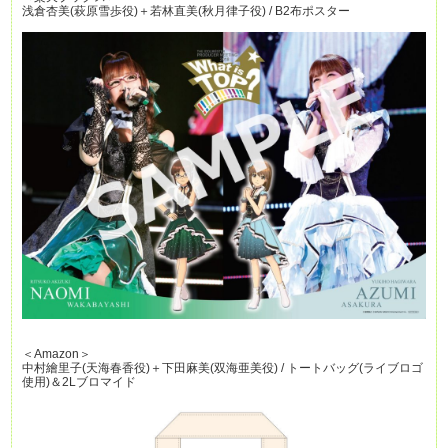
浅倉杏美(萩原雪歩役)＋若林直美(秋月律子役) / B2布ポスター
＜Amazon＞
中村繪里子(天海春香役)＋下田麻美(双海亜美役) / トートバッグ(ライブロゴ
使用)＆2Lブロマイド