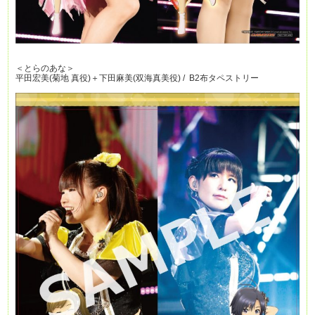
＜とらのあな＞
平田宏美(菊地 真役)＋下田麻美(双海真美役) / B2布タペストリー