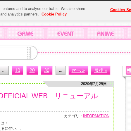
features and to analyse our traffic. We also share
Cookies Se
g and analytics partners.
Cookie Policy
...
10
20
30
...
次へ »
最後 »
2020年7月29日
FICIAL WEB リニューアル
カテゴリ：
INFORMATION
ちは！
えるに伴い、、