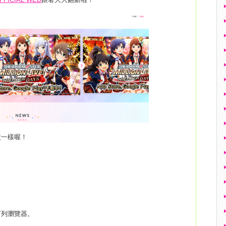
太一樣喔！
下列瀏覽器。