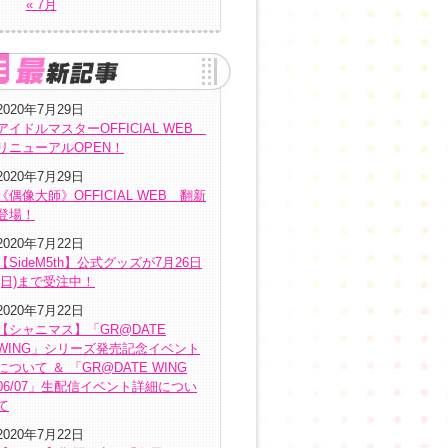
« 7月
2020年7月29日
アイドルマスターOFFICIAL WEB
リニューアルOPEN！
2020年7月29日
《偶像大師》OFFICIAL WEB 翻新
登場！
2020年7月22日
【SideM5th】公式グッズが7月26日
(日)まで受注中！
2020年7月22日
【シャニマス】「GR@DATE
WING」シリーズ発売記念イベント
について ＆ 「GR@DATE WING
06/07」生配信イベント詳細につい
て
2020年7月22日