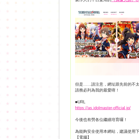
但是……請注意，網址跟先前的不
請務必列為我的最愛唷！
■URL
https://as.idolmaster-official.jp/
今後也有勞各位繼續培育囉！
為能夠安全使用本網站，建議使用
【電腦】