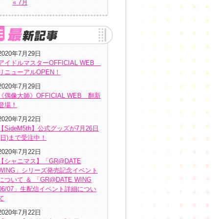
« 7月
2020年7月29日
アイドルマスターOFFICIAL WEB
リニューアルOPEN！
2020年7月29日
《偶像大師》OFFICIAL WEB 翻新
登場！
2020年7月22日
【SideM5th】公式グッズが7月26日
(日)まで受注中！
2020年7月22日
【シャニマス】「GR@DATE
WING」シリーズ発売記念イベント
について ＆ 「GR@DATE WING
06/07」生配信イベント詳細につい
て
2020年7月22日