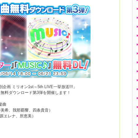
 ミリオン1st～5th LIVE一挙放送!!!」
無料ダウンロード第3弾を開催します！
楽曲
井美希、我那覇響、四条貴音）
島原エレナ、所恵美）