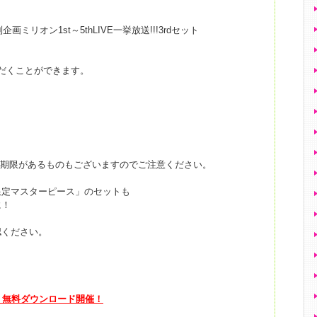
ミリオン1st～5thLIVE一挙放送!!!3rdセット
だくことができます。
用期限があるものもございますのでご注意ください。
限定マスターピース」のセットも
に！
認ください。
」 無料ダウンロード開催！