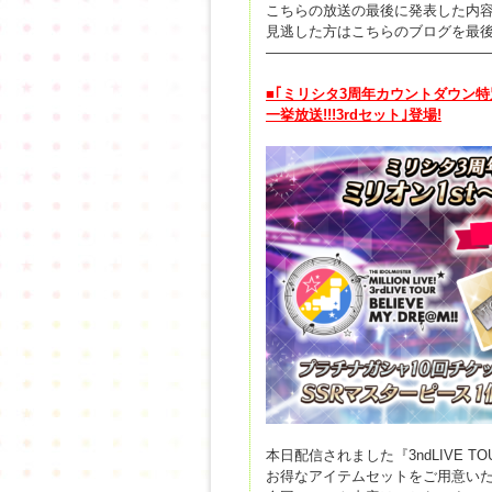
こちらの放送の最後に発表した内
見逃した方はこちらのブログを最
————————————————
■
｢
ミリシタ
3
周年カウントダウン特
一挙放送
!!!3rd
セット
｣
登場
!
本日配信されました『3ndLIVE TOU
お得なアイテムセットをご用意い