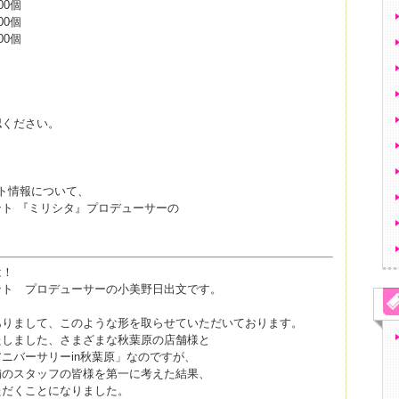
00個
00個
00個
認ください。
ト情報について、
ト 『ミリシタ』プロデューサーの
は！
ント プロデューサーの小美野日出文です。
ありまして、このような形を取らせていただいております。
たしました、さまざまな秋葉原の店舗様と
ニバーサリーin秋葉原」なのですが、
舗のスタッフの皆様を第一に考えた結果、
ただくことになりました。