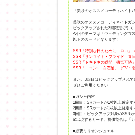
「美咲のオススメコーディネイト♪
美咲のオススメコーディネイトガ
ピックアップされた3回限定で引く
今回のテーマは「ウェディング衣
以下のカードとなります！
SSR「特別な日のために ロコ」
SSR「サンライト・ブライド 春
SSR「ドキドキの瞬間 篠宮可憐
SSR「…コン♪ 白石紬」（CV：
また、3回目はピックアップされて
ぜひご利用ください！
■ガシャ内容
1回目：SRカードが1枚以上確定す
2回目：SRカードが1枚以上確定す
3回目：ピックアップ対象のSSRカ
※出現するカード、提供割合は「
■必要ミリオンジュエル