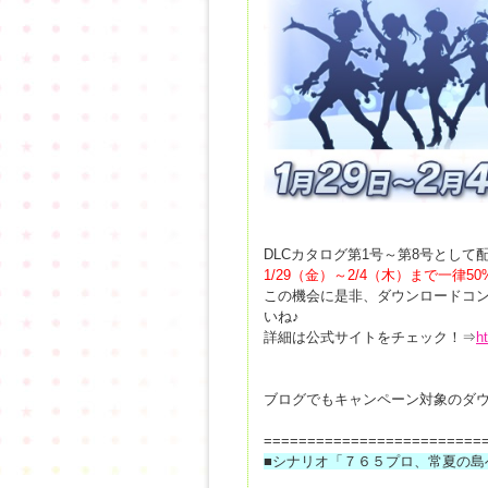
DLCカタログ第1号～第8号とし
1/29（金）～2/4（木）まで一律50
この機会に是非、ダウンロードコ
いね♪
詳細は公式サイトをチェック！⇒
h
ブログでもキャンペーン対象のダウ
=========================
■シナリオ「７６５プロ、常夏の島