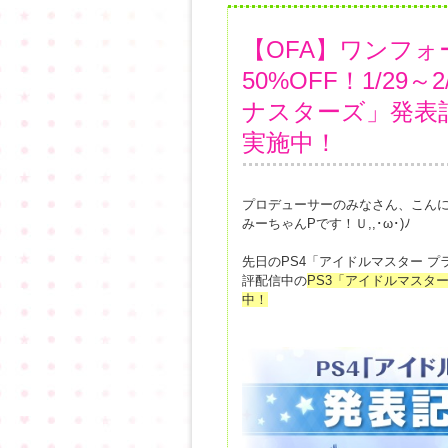
【OFA】ワンフォ
50%OFF！1/2
ナスターズ」発表
実施中！
プロデューサーのみなさん、こん
みーちゃんPです！Ｕ,,･ω･)ﾉ
先日のPS4「アイドルマスター プラチ
評配信中の
PS3「アイドルマスタ
中！