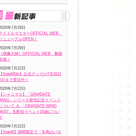
2020年7月29日
アイドルマスターOFFICIAL WEB
リニューアルOPEN！
2020年7月29日
《偶像大師》OFFICIAL WEB 翻新
登場！
2020年7月22日
【SideM5th】公式グッズが7月26日
(日)まで受注中！
2020年7月22日
【シャニマス】「GR@DATE
WING」シリーズ発売記念イベント
について ＆ 「GR@DATE WING
06/07」生配信イベント詳細につい
て
2020年7月22日
【SideM】期間限定で「冬馬のバタ