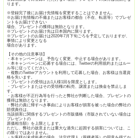
ります。
※登録完了後にお届け先情報を変更することはできません。
※お届け先情報の不備またはお客様の都合（不在、転居等）でプレゼ
ントをお届けできない
場合、プレゼントの獲得は無効となります。
※プレゼントのお届け先は日本国内に限ります。
※プレゼントのお届けは2020年7月下旬ごろを予定しておりますが、
事情により変更となる
場合があります。
【その他の注意事項】
・本キャンペーンは、予告なく変更、中止する場合があります。
・本キャンペーンに応募する場合には、Twitterの利用規約またはルー
ル等に従ってください。
・複数のTwitterアカウントを利用して応募した場合、お客様は当選資
格を失います。
・プレゼントの受領はお1人様1回を限度とします。
・プレゼントまたはその受領権の転売、譲渡または換金を禁止しま
す。
・お客様が不正行為等を行ったと弊社が判断した場合、プレゼントの
獲得は無効となります。
・弊社の責に帰すべき事由によりお客様が損害を被った場合の弊社の
賠償責任は、
当該損害に関係するプレゼントの市販価格（市販されていない場合は
プレゼントの
原価相当額）を上限とします。
ただし、弊社の故意または重大な過失に起因する損害については、こ
の限りではありません。
・お客様が未成年者の場合、法定代理人（親権者等）の同意を得てか