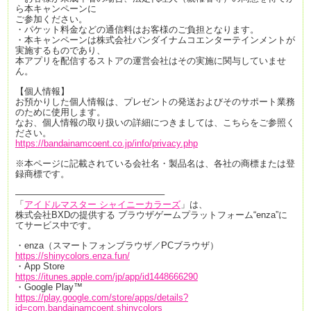
ら本キャンペーンに
ご参加ください。
・パケット料金などの通信料はお客様のご負担となります。
・本キャンペーンは株式会社バンダイナムコエンターテインメントが
実施するものであり、
本アプリを配信するストアの運営会社はその実施に関与していませ
ん。
【個人情報】
お預かりした個人情報は、プレゼントの発送およびそのサポート業務
のために使用します。
なお、個人情報の取り扱いの詳細につきましては、こちらをご参照く
ださい。
https://bandainamcoent.co.jp/info/privacy.php
※本ページに記載されている会社名・製品名は、各社の商標または登
録商標です。
————————————————–
「
アイドルマスター シャイニーカラーズ
」は、
株式会社BXDの提供する ブラウザゲームプラットフォーム“enza”に
てサービス中です。
・enza（スマートフォンブラウザ／PCブラウザ）
https://shinycolors.enza.fun/
・App Store
https://itunes.apple.com/jp/app/id1448666290
・Google Play™
https://play.google.com/store/apps/details?
id=com.bandainamcoent.shinycolors