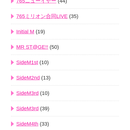
765ニューイヤー
(44)
765ミリオン合同LIVE
(35)
Initial M
(19)
MR ST@GE!!
(50)
SideM1st
(10)
SideM2nd
(13)
SideM3rd
(10)
SideM3rd
(39)
SideM4th
(33)