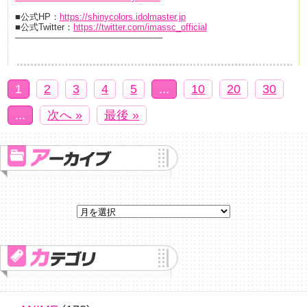
■公式HP：
https://shinycolors.idolmaster.jp
■公式Twitter：
https://twitter.com/imassc_official
————————————————–
1
2
3
4
5
...
10
20
30
...
次へ »
最後 »