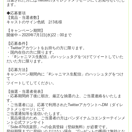
当選された方にはTwitterのダイレクトメッセージにてお知らせいたし
ます。
◆応募要項
【賞品・当選者数】
キャストのサイン色紙 計3名様
【キャンペーン期間】
開催中～2020年7月1日(水)22：00まで
【応募条件】
・Twitterアカウントをお持ちの方に限ります。
・国内在住の方に限ります。
・「#シャニマス生配信」のハッシュタグをつけてツイートしていた
だいた方に限ります。
【応募方法】
キャンペーン期間内に「#シャニマス生配信」のハッシュタグをつけ
て
ツイートしてしてください。
【抽選・当選者発表】
・応募期間終了後に順次、厳正な抽選の上、ご当選連絡をいたしま
す。
・ご当選者には、応募で利用されたTwitterアカウントへDM（ダイレ
クトメッセージ）にて
ご当選通知等を送信いたします。
・賞品発送のため、ご当選者の方はバンダイナムコエンターテインメ
ント公式ファンサイト
「Side-876倶楽部」への会員登録（登録無料）が必要です。
登録期限までに登録いただけない場合、プレゼントの獲得は無効とな