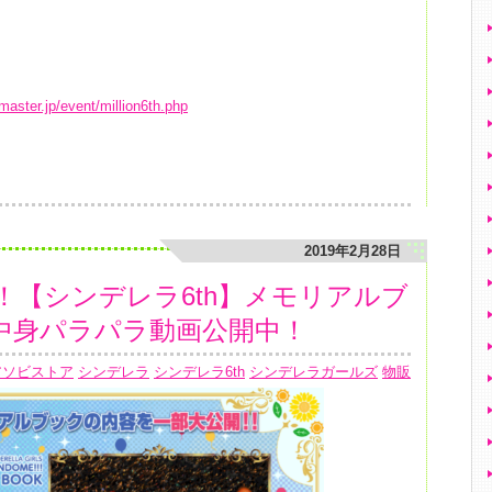
lmaster.jp/event/million6th.php
2019年2月28日
で！【シンデレラ6th】メモリアルブ
中身パラパラ動画公開中！
アソビストア
シンデレラ
シンデレラ6th
シンデレラガールズ
物販