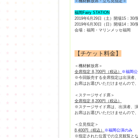
＜機材解放席・立ち見指定＞
福岡Fairy STATION
2019年6月29日（土）開場15：30/
2019年6月30日（日）開場14：30/
会場：福岡・マリンメッセ福岡
【チケット料金】
＜機材解放席＞
全席指定 8,700円（税込）
※福岡公
※今回販売する全席指定は出演者
お席はお選びいただけませんので
＜ステージサイド席＞
全席指定 8,200円（税込）
※ステージサイド席は、出演者、
お席はお選びいただけませんので
＜立見指定＞
8,400円（税込）
※福岡公演のみ
※指定された位置での立見観覧と