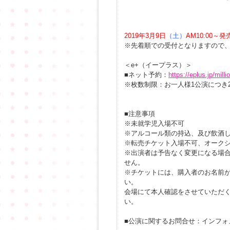
2019
年3月9日
（土）
AM10:00～
※先着順での受付となりますので
＜e+（イープラス）＞
■ネット予約：
https://eplus.jp/milli
※枚数制限：お一人様1公演につき
■注意事項
※未就学児入場不可
※アルコール類の持込、及び飲酒
※転売チケット入場不可、オーク
※出演者は予告なく変更になる場
せん。
※チケットには、購入者のお名前
い。
会場にて本人確認をさせていただ
い。
■公演に関するお問合せ：インフォメーシ