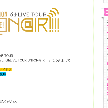
VE TOUR
IVE! 6thLIVE TOUR UNI-ON@IR!!!!」につきまして、
サイド席
、
見席
確認ください。