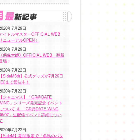
2020年7月29日
アイドルマスターOFFICIAL WEB
リニューアルOPEN！
2020年7月29日
《偶像大師》OFFICIAL WEB 翻新
登場！
2020年7月22日
【SideM5th】公式グッズが7月26日
(日)まで受注中！
2020年7月22日
【シャニマス】「GR@DATE
WING」シリーズ発売記念イベント
について ＆ 「GR@DATE WING
06/07」生配信イベント詳細につい
て
2020年7月22日
【SideM】期間限定で「冬馬のバタ