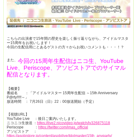
こちらの出演者で15年間の歴史を楽しく振り返りながら、アイドルマスタ
ー15周年をお祝いします！
今回の生配信用にとあるゲストの方々からお祝いコメントも・・・！？
また、
今回の15周年生配信はニコ生、YouTube
Live、Periscope、アソビストアでのサイマル
配信となります。
【概要】
番組名 ：「アイドルマスター 15周年生配信 ～15th Anniversary
P@rty!!!!!～」
放送時間 ： 7月26日（日）22：00放送開始（予定）
【視聴URL】
YouTube Live ：後日ご案内いたします。
ニコニコ生放送 ：
https://live2.nicovideo.jp/watch/lv326875118
Periscope ：
https://twitter.com/imas_official
アソビストア ：
https://asobistore.jp/content/asobilive/Idolmaster/15th_anvparty/