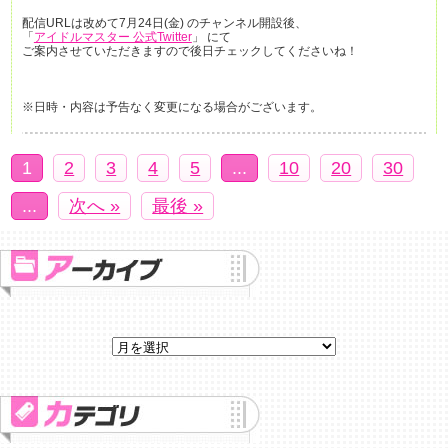
配信URLは改めて7月24日(金) のチャンネル開設後、
「
アイドルマスター 公式Twitter
」 にて
ご案内させていただきますので後日チェックしてくださいね！
※日時・内容は予告なく変更になる場合がございます。
1
2
3
4
5
...
10
20
30
...
次へ »
最後 »