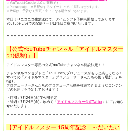
※YouTubeはGoogle LLC の商標です。
※Periscopeは、当日配信するツイート上でご視聴いただけます。
※放送は、予告なく変更・中止になる場合がございます。
本日よりニコニコ生放送にて、タイムシフト予約も開始しております！
YouTube Liveでの配信ページは後日ご案内いたします。
＝＝＝＝＝＝＝＝＝＝＝＝＝＝＝＝＝＝＝＝＝＝＝＝＝
【公式YouTubeチャンネル「アイドルマスター
ch(仮称)」】
アイドルマスター専用の公式YouTubeチャンネル開設決定！！
チャンネルコンセプトに「YouTubeでプロデュースがもっと楽しくなる！
すべての「アイドルマスター」プロデューサーさんたちの集う場所。」を
掲げ、
プロデューサーさんたちのプロデュース活動を推進できるようなコンテン
ツのお届けを予定しております！
・時期：7月24日(金)夜公開予定
・詳細：7月24日(金)に改めて「
アイドルマスター公式Twitter
」にてお知ら
せいたします。
＝＝＝＝＝＝＝＝＝＝＝＝＝＝＝＝＝＝＝＝＝＝＝＝＝
【アイドルマスター 15周年記念 ～だいたい