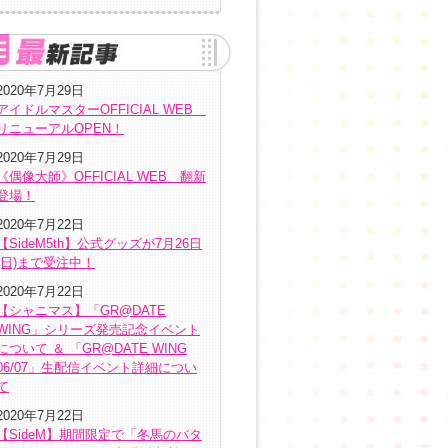
2020年7月29日
アイドルマスターOFFICIAL WEB
リニューアルOPEN！
2020年7月29日
《偶像大師》OFFICIAL WEB 翻新
登場！
2020年7月22日
【SideM5th】公式グッズが7月26日
(日)まで受注中！
2020年7月22日
【シャニマス】「GR@DATE
WING」シリーズ発売記念イベント
について ＆ 「GR@DATE WING
06/07」生配信イベント詳細につい
て
2020年7月22日
【SideM】期間限定で「冬馬のバタ