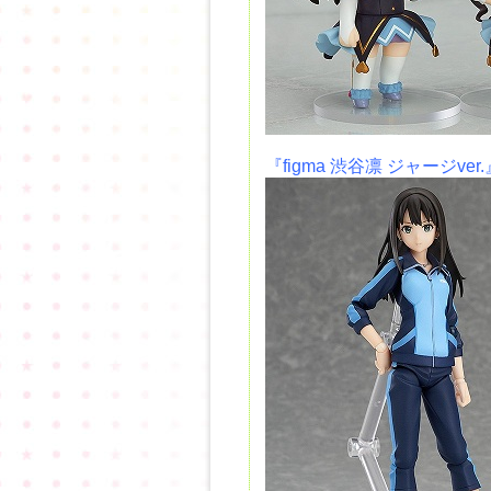
『figma 渋谷凛 ジャージver.