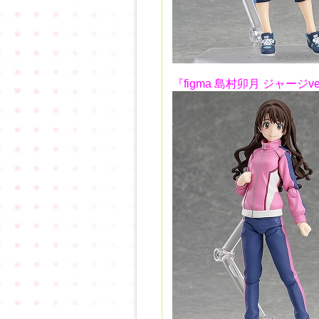
『figma 島村卯月 ジャージve