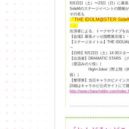
8月22日（土）〜23日（日）に幕
SideMのステージイベントの開催
その名も
「THE IDOLM@STER Si
」
出演者による、トークやライブを
【会場】幕張メッセ国際展示場１
【ステージタイトル】THE IDOLM@S
～
【日時】8月22日（土）14:30ス
【出演者】DRAMATIC STAR
（渡辺みのり役）］
High×Joker［野上翔（
役）］
【整理券】当日キャラホビメイン
詳細はキャラホビ公式サイトにて
http://www.chara-hobby.com/index.