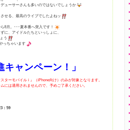
ロデューサーさんも多いのではないでしょうか
じさせる、最高のライブでしたよねッ
ら8月。･･･夏本番へ突入です！
さずに、アイドルたちといっしょに、
しょう
、やっちゃいます
進キャンペーン！
」
ターモバイル i 』（iPhone向け）のみが対象となります。
ームには適用されませんので、予めご了承ください。
3：59