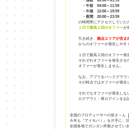
・深夜 00:00～03:59
・午前 04:00～11:59
・午後 12:00～19:59
・夜間 20:00～23:59
の時間帯にアクセスしていた
１日で最高２回のオファー
が
引き続き、
拠点エリアが含まれ
からのオファーが発生しやす
１日で最高２回のオファー発
それぞれオファーを発生させ
オファーが発生しません。
なお、アプリをバックグラウ
その時点ではオファーが発生
それでもオファーが発生しな
ログアウト・再ログインをお
全国のプロデューサーの皆さ～ん
今年も『アイモバｉ』を片手に、1
全国各地でガンガン炸裂させてい