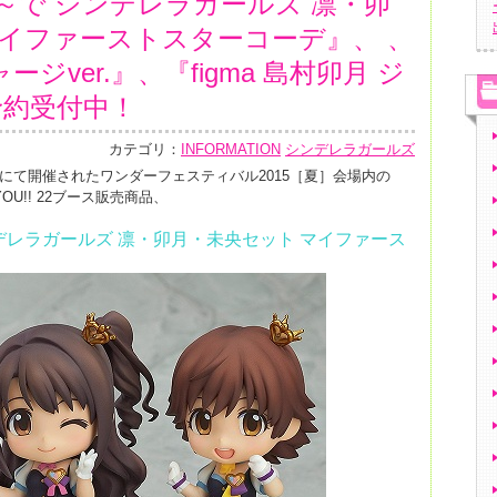
～で シンデレラガールズ 凛・卯
マイファーストスターコーデ』、 、
ャージver.』、『figma 島村卯月 ジ
予約受付中！
カテゴリ：
INFORMATION
シンデレラガールズ
ッセにて開催されたワンダーフェスティバル2015［夏］会場内の
R YOU!! 22ブース販売商品、
デレラガールズ 凛・卯月・未央セット マイファース