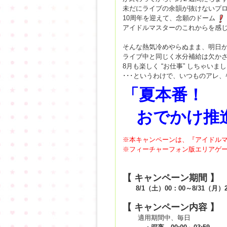
未だにライブの余韻が抜けないプ
10周年を迎えて、念願のドーム
アイドルマスターのこれからを感
そんな熱気冷めやらぬまま、明日か
ライブ中と同じく水分補給は欠か
8月も楽しく “お仕事” しちゃいま
･･･というわけで、いつものアレ
「
夏本番！
おでかけ推
※本キャンペーンは、『アイドルマス
※フィーチャーフォン版エリアゲ
【 キャンペーン期間 】
8/1（土）00：00～8/31（月）2
【 キャンペーン内容 】
適用期間中、毎日