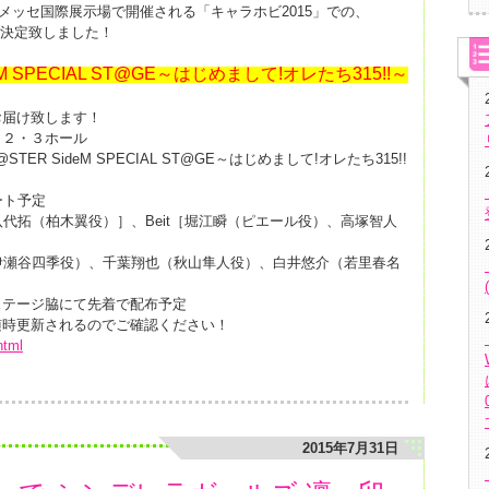
張メッセ国際展示場で開催される「キャラホビ2015」での、
が決定致しました！
deM SPECIAL ST@GE～はじめまして!オレたち315!!～
お届け致します！
・２・３ホール
TER SideM SPECIAL ST@GE～はじめまして!オレたち315!!
タート予定
S ［八代拓（柏木翼役）］、Beit［堀江瞬（ピエール役）、高塚智人
伊瀬谷四季役）、千葉翔也（秋山隼人役）、白井悠介（若里春名
ステージ脇にて先着で配布予定
随時更新されるのでご確認ください！
html
2015年7月31日