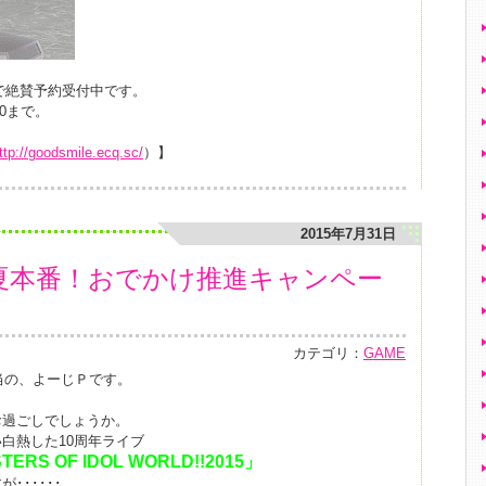
HOPで絶賛予約受付中です。
00まで。
ttp://goodsmile.ecq.sc/
）】
2015年7月31日
『夏本番！おでかけ推進キャンペー
カテゴリ：
GAME
担当の、よーじＰです。
お過ごしでしょうか。
白熱した10周年ライブ
ERS OF IDOL WORLD!!2015」
･･････、