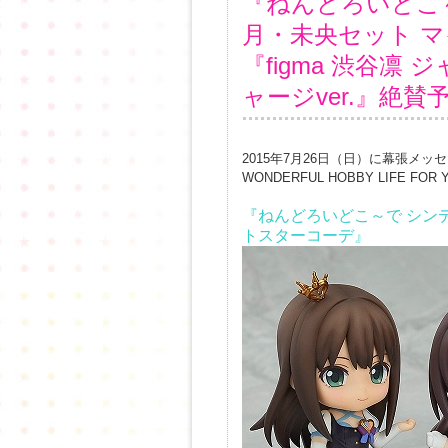
『ねんどろいどこ
月・未央セット 
『figma 渋谷凛 ジ
ャージver.』絶賛
2015年7月26日（日）に幕張メ
WONDERFUL HOBBY LIFE FO
『ねんどろいどこ～で シン
トスターコーデ』