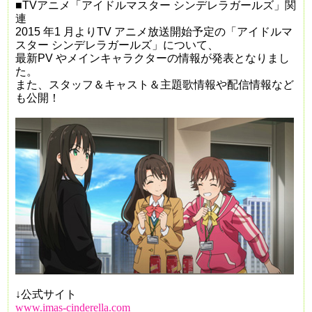
■
TV
アニメ「アイドルマスター シンデレラガールズ」関
連
2015
年
1
月より
TV
アニメ放送開始予定の「アイドルマ
スター シンデレラガールズ」について、
最新
PV
やメインキャラクターの情報が発表となりまし
た。
また、スタッフ＆キャスト＆主題歌情報や配信情報など
も公開！
↓公式サイト
www.imas-cinderella.com