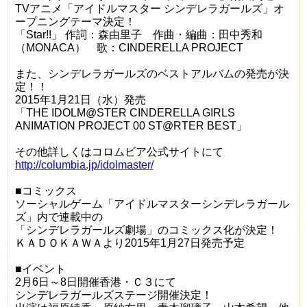
TV
アニメ「アイドルマスター シンデレラガールズ」オ
ープニングテーマ決定！
「
Star!!
」 作詞：森由里子 作曲・編曲：田中秀和
（
MONACA
） 歌：
CINDERELLA PROJECT
また、シンデレラガールズのベストアルバムの発売が決
定！！
2015
年
1
月
21
日（水）発売
「
THE IDOLM@STER CINDERELLA GIRLS
ANIMATION PROJECT 00 ST@RTER BEST
」
その他詳しくはコロムビア公式サイトにて
http://columbia.jp/idolmaster/
■コミックス
ソーシャルゲーム「アイドルマスターシンデレラガール
ズ」内
で連載中の
「シンデレラガールズ劇場」のコミックス化が決定！
ＫＡＤＯＫＡＷＡより2015年1
月27
日発売予定
■イベント
2
月
6
日～
8
日開催香港・Ｃ３
にて
シンデレラガールズステージ開催決定！