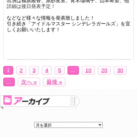
出演は福原綾香、原紗友里、青木瑠璃子、山本希望、他
詳細は後日発表予定！
などなど様々な情報を発表致しました！
引き続き
「アイドルマスター シンデレラガールズ」を宜
しくお願いいたします！
1
2
3
4
5
...
10
20
30
...
次へ »
最後 »