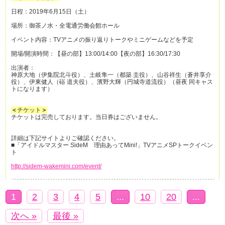
日程：2019年6月15日（土）
場所：御茶ノ水・全電通労働会館ホール
イベント内容：TVアニメの振り返りトークやミニゲームなどを予定
開場/開演時間：【昼の部】13:00/14:00【夜の部】16:30/17:30
出演者：
神原大地（伊集院北斗役）、土岐隼一（都築 圭役）、山谷祥生（蒼井享介
役）、伊東健人（硲 道夫役）、濱野大輝（円城寺道流役）（昼夜 同キャス
トになります）
＜
チケット
＞
チケットは完売しております。当日券はございません。
詳細は下記サイトよりご確認ください。
■「アイドルマスター SideM 理由あってMini!」TVアニメSPトークイベン
ト
http://sidem-wakemini.com/event/
1
2
3
4
5
...
10
20
...
次へ »
最後 »