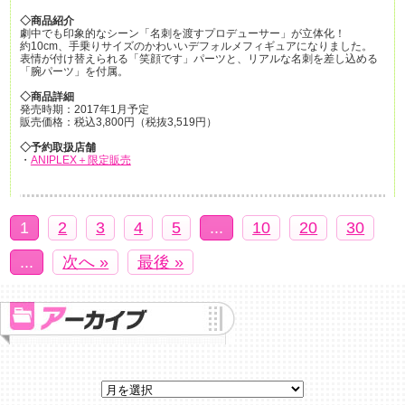
◇商品紹介
劇中でも印象的なシーン「名刺を渡すプロデューサー」が立体化！
約10cm、手乗りサイズのかわいいデフォルメフィギュアになりました。
表情が付け替えられる「笑顔です」パーツと、リアルな名刺を差し込める
「腕パーツ」を付属。
◇商品詳細
発売時期：2017年1月予定
販売価格：税込3,800円（税抜3,519円）
◇予約取扱店舗
・
ANIPLEX＋限定販売
1
2
3
4
5
...
10
20
30
...
次へ »
最後 »