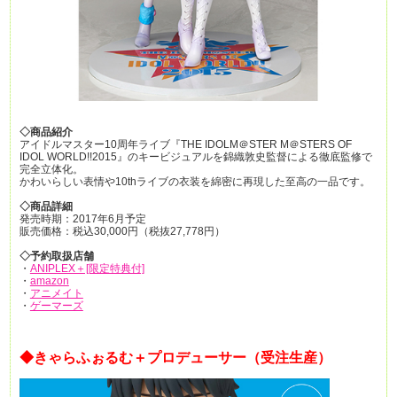
◇商品紹介
アイドルマスター10周年ライブ『THE IDOLM＠STER M＠STERS OF
IDOL WORLD!!2015』のキービジュアルを錦織敦史監督による徹底監修で
完全立体化。
かわいらしい表情や10thライブの衣装を綿密に再現した至高の一品です。
◇商品詳細
発売時期：2017年6月予定
販売価格：税込30,000円（税抜27,778円）
◇予約取扱店舗
・
ANIPLEX＋[限定特典付]
・
amazon
・
アニメイト
・
ゲーマーズ
◆きゃらふぉるむ＋プロデューサー（受注生産）