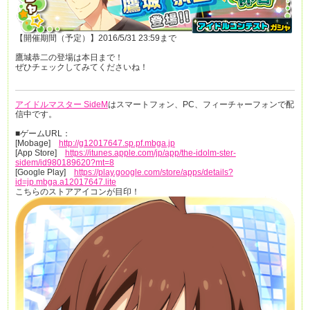
【開催期間（予定）】2016/5/31 23:59まで
鷹城恭二の登場は本日まで！
ぜひチェックしてみてくださいね！
アイドルマスター SideM
はスマートフォン、PC、フィーチャーフォンで配
信中です。
■ゲームURL：
[Mobage]
http://g12017647.sp.pf.mbga.jp
[App Store]
https://itunes.apple.com/jp/app/the-idolm-ster-
sidem/id980189620?mt=8
[Google Play]
https://play.google.com/store/apps/details?
id=jp.mbga.a12017647.lite
こちらのストアアイコンが目印！