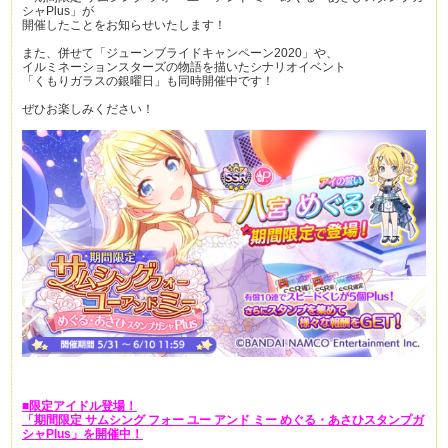
シャPlus」が
開催したことをお知らせいたします！
また、併せて「ジューンブライドキャンペーン2020」や、
イルミネーションスターズの物語を描いたシナリオイベント
「くもりガラスの銀曜日」も同時開催中です！
ぜひお楽しみください！
■限定アイドル登場！
「期間限定 サムシング フォー ユー アンド ミー めぐる・あさひスタンプガ
シャPlus」を開催中！