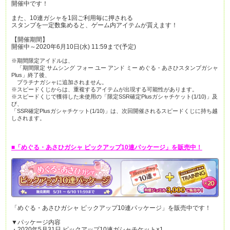
開催中です！
また、10連ガシャを1回ご利用毎に押される
スタンプを一定数集めると、ゲーム内アイテムが貰えます！
【開催期間】
開催中～2020年6月10日(水) 11:59まで(予定)
※期間限定アイドルは、
「期間限定 サムシング フォー ユー アンド ミー めぐる・あさひスタンプガシャ
Plus」終了後、
プラチナガシャに追加されません。
※スピードくじからは、重複するアイテムが出現する可能性があります。
※スピードくじで獲得した未使用の「限定SSR確定Plusガシャチケット(1/10)」及
び、
「SSR確定Plusガシャチケット(1/10)」は、次回開催されるスピードくじに持ち越
しされます。
■「めぐる・あさひガシャ ピックアップ10連パッケージ」を販売中！
「めぐる・あさひガシャ ピックアップ10連パッケージ」を販売中です！
▼パッケージ内容
・2020年5月31日 ピックアップ10連ガシャチケット×1