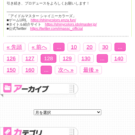
引き続き、プロデュースをよろしくお願いします！
—————————————————
「アイドルマスター シャイニーカラーズ」
■ゲームURL
https://shinycolors.enza.fun/
■タイトル紹介サイト
https://shinycolors.idolmaster.jp/
■公式Twitter
https://twitter.com/imassc_official
« 先頭
« 前へ
...
10
20
30
...
126
127
128
129
130
...
140
150
160
...
次へ »
最後 »