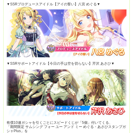
▼SSRプロデュースアイドル【アイの誓い】八宮 めぐる▼
▼SSRサポートアイドル【今日の手は空を切らない】芹沢 あさひ▼
有償10連ガシャを引くごとにスピードくじが「5個」付いてくる、
「期間限定 サムシング フォー ユー アンド ミー めぐる・あさひスタンプガ
シャPlus」を