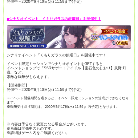
開催中～2020年6月10日(水) 11:59まで(予定)
■シナリオイベント「くもりガラスの銀曜日」を開催中！
シナリオイベント「くもりガラスの銀曜日」を開催中です！
イベント限定ミッションでシナリオポイントをGETすると、
イベントショップで「SSRサポートアイドル【宝石色のしおり】風野 灯
織」など、
素敵な報酬がもらえます。
【開催期間】
開催中～2020年6月10日(水) 11:59まで(予定)
※イベント開催期間を過ぎると、イベント限定ミッションの達成ができなくなり
ます。
※報酬受け取り期間は、 2020年6月17日(水) 11:59まで(予定)となります。
※内容は予告なく変更になる場合がございます。
※画面は開発中のものです。
※詳細はゲーム内をご確認ください。