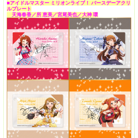
■
アイドルマスター
ミリオンライブ！
バースデーアクリ
ルプレート
天海春香／所
恵美／宮尾美也／大神
環