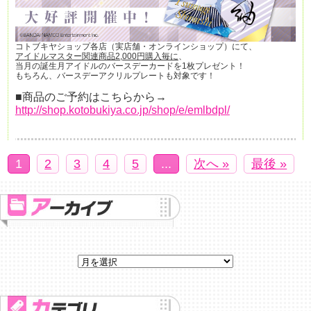
コトブキヤショップ各店（実店舗・オンラインショップ）にて、
アイドルマスター関連商品2,000円購入毎に
、
当月の誕生月アイドルのバースデーカードを1枚プレゼント！
もちろん、バースデーアクリルプレートも対象です！
■商品のご予約はこちらから→
http://shop.kotobukiya.co.jp/shop/e/emlbdpl/
1
2
3
4
5
...
次へ »
最後 »