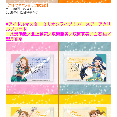
【コトブキヤショップ限定品】
各1,250円（税抜）
2019年4月1日発売予定
■アイドルマスター
ミリオンライブ！
バースデーアクリ
ルプレート
水瀬伊織／北上麗花／双海亜美／双海真美／白石
紬／
望月杏奈