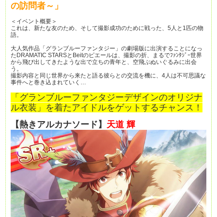
の訪問者～」
＜イベント概要＞
これは、新たな友のため、そして撮影成功のために戦った、5人と1匹の物
語。
大人気作品「グランブルーファンタジー」の劇場版に出演することになっ
たDRAMATIC STARSとBeitのピエールは、撮影の折、まるでﾌｧﾝﾀｼﾞｰ世界
から飛び出してきたような出で立ちの青年と、空飛ぶぬいぐるみに出会
う。
撮影内容と同じ世界から来たと語る彼らとの交流を機に、4人は不可思議な
事件へと巻き込まれていく…
「グランブルーファンタジーデザインのオリジナ
ル衣装」を着たアイドルをゲットするチャンス！
【熱きアルカナソード】
天道 輝