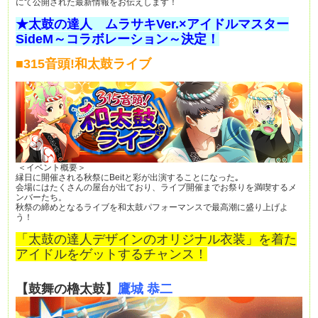
にて公開された最新情報をお伝えします！
★太鼓の達人 ムラサキVer.×アイドルマスター
SideM～コラボレーション～決定！
■315音頭!和太鼓ライブ
＜イベント概要＞
縁日に開催される秋祭にBeitと彩が出演することになった｡
会場にはたくさんの屋台が出ており、ライブ開催までお祭りを満喫するメ
ンバーたち。
秋祭の締めとなるライブを和太鼓パフォーマンスで最高潮に盛り上げよ
う！
「太鼓の達人デザインのオリジナル衣装」を着た
アイドルをゲットするチャンス！
【鼓舞の櫓太鼓】
鷹城 恭二