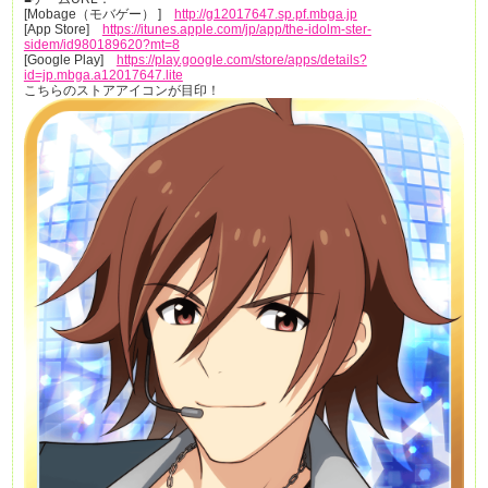
[Mobage（モバゲー） ]
http://g12017647.sp.pf.mbga.jp
[App Store]
https://itunes.apple.com/jp/app/the-idolm-ster-
sidem/id980189620?mt=8
[Google Play]
https://play.google.com/store/apps/details?
id=jp.mbga.a12017647.lite
こちらのストアアイコンが目印！