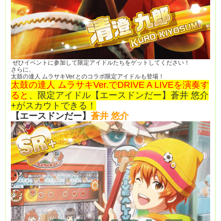
ぜひイベントに参加して限定アイドルたちをゲットしてください！
さらに、
太鼓の達人 ムラサキVer.とのコラボ限定アイドルも登場！
太鼓の達人 ムラサキVer.でDRIVE A LIVEを演奏す
ると
、
限定アイドル【エースドンだー】蒼井 悠介
+がスカウトできる！
【エースドンだー】
蒼井 悠介