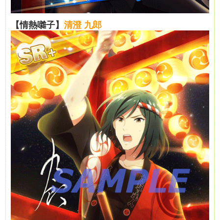
【情熱囃子】
清澄 九郎