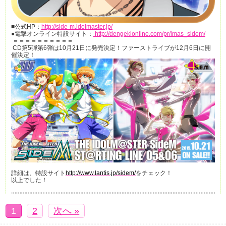
■公式HP：
http://side-m.idolmaster.jp/
●電撃オンライン特設サイト：
http://dengekionline.com/pr/imas_sidem/
＝＝＝＝＝＝＝＝＝＝
CD第5弾第6弾は10月21日に発売決定！ファーストライブが12月6日に開
催決定！
詳細は、特設サイト
http://www.lantis.jp/sidem/
をチェック！
以上でした！
1
2
次へ »