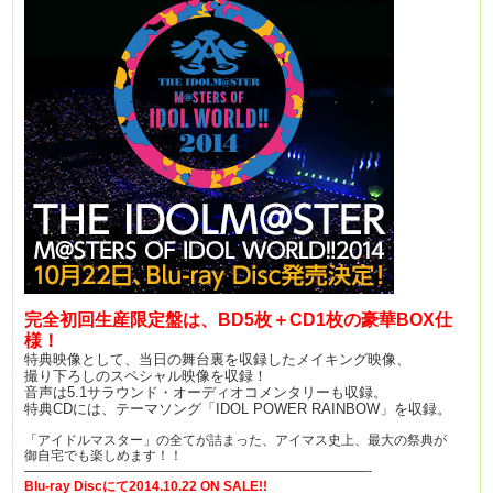
完全初回生産限定盤は、BD5枚＋CD1枚の豪華BOX仕
様！
特典映像として、当日の舞台裏を収録したメイキング映像、
撮り下ろしのスペシャル映像を収録！
音声は5.1サラウンド・オーディオコメンタリーも収録。
特典CDには、テーマソング「IDOL POWER RAINBOW」を収録。
「アイドルマスター」の全てが詰まった、アイマス史上、最大の祭典が
御自宅でも楽しめます！！
——————————————————————————-
Blu-ray Discにて2014.10.22 ON SALE!!