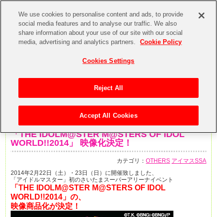
We use cookies to personalise content and ads, to provide
social media features and to analyse our traffic. We also
share information about your use of our site with our social
media, advertising and analytics partners.
Cookie Policy
Cookies Settings
Reject All
Accept All Cookies
2014年7月20日
「THE IDOLM@STER M@STERS OF IDOL
WORLD!!2014」 映像化決定！
カテゴリ：
OTHERS
アイマスSSA
2014年2月22日（土）・23日（日）に開催致しました、
「アイドルマスター」初のさいたまスーパーアリーナイベント
「THE IDOLM@STER M@STERS OF IDOL
WORLD!!2014」の、
映像商品化が決定！