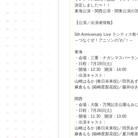
決定しました〜！！
東海公演・関西公演・関東公演の3
【公演／出演者情報】
5th Anniversary Live ランティス祭
～つなぐぜ！アニソンの”わ”！～
東海
・会場：三重・ナガシマスパーラ
・日程：7月19日(土)
・開場：12:30 開演：14:00
・出演キャスト：
山崎はるか (春日未来役)／田所あずさ 
麻倉もも (箱崎星梨花役)／藤井ゆき
関西
・会場：大阪・万博記念公園もみ
・日程：7月26日(土)
・開場：11:30 開演：13:00
・出演キャスト：
山崎はるか (春日未来役)／田所あずさ 
麻倉もも (箱崎星梨花役)／夏川椎菜