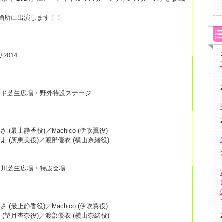
箇所に出演します！！
り2014
ンド芝生広場・野外特設ステージ
(最上静香役)／Machico (伊吹翼役)
よ (所恵美役)／渡部優衣 (横山奈緒役)
じ川芝生広場・特設会場
(最上静香役)／Machico (伊吹翼役)
 (望月杏奈役)／渡部優衣 (横山奈緒役)