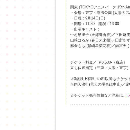
関東 (TOKYOアニメパーク 15th Anni
・会場：東京・潮風公園 (太陽の広
・日程：9月14日(日)
・開場：11:30 開演：13:00
・出演キャスト：
中村繪里子 (天海春香役)／下田麻美 
山崎はるか (春日未来役)／田所あずさ 
麻倉もも (箱崎星梨花役)／雨宮天 (
チケット料金／ ￥8,500-（税込）
立ち位置指定（三重・大阪・東京
※3歳以上有料 ※4/1以降もチケ
※雨天決行(荒天の場合は中止)／
☆チケット発売情報など詳細は、