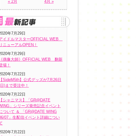
« 2月
4月 »
2020年7月29日
アイドルマスターOFFICIAL WEB
リニューアルOPEN！
2020年7月29日
《偶像大師》OFFICIAL WEB 翻新
登場！
2020年7月22日
【SideM5th】公式グッズが7月26日
(日)まで受注中！
2020年7月22日
【シャニマス】「GR@DATE
WING」シリーズ発売記念イベント
について ＆ 「GR@DATE WING
06/07」生配信イベント詳細につい
て
2020年7月22日