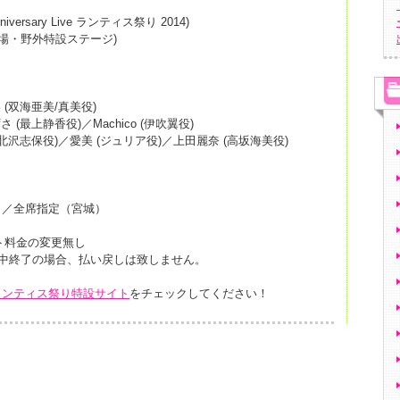
versary Live ランティス祭り 2014)
場・野外特設ステージ)
(双海亜美/真美役)
(最上静香役)／Machico (伊吹翼役)
北沢志保役)／愛美 (ジュリア役)／上田麗奈 (高坂海美役)
）／全席指定（宮城）
ット料金の変更無し
途中終了の場合、払い戻しは致しません。
ランティス祭り特設サイト
をチェックしてください！