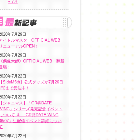
« 7月
2020年7月29日
アイドルマスターOFFICIAL WEB
リニューアルOPEN！
2020年7月29日
《偶像大師》OFFICIAL WEB 翻新
登場！
2020年7月22日
【SideM5th】公式グッズが7月26日
(日)まで受注中！
2020年7月22日
【シャニマス】「GR@DATE
WING」シリーズ発売記念イベント
について ＆ 「GR@DATE WING
06/07」生配信イベント詳細につい
て
2020年7月22日