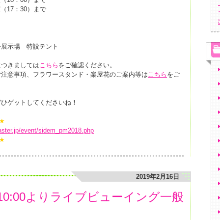
演（17：30）まで
外展示場 特設テント
につきましては
こちら
をご確認ください。
ご注意事項、フラワースタンド・楽屋花のご案内等は
こちら
をご
ぜひゲットしてくださいね！
★
master.jp/event/sidem_pm2018.php
★
2019年2月16日
日10:00よりライブビューイング一般