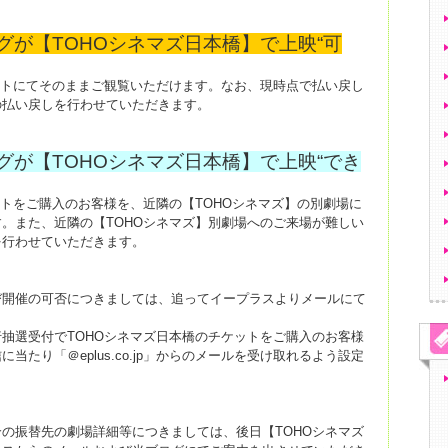
グが【TOHOシネマズ日本橋】で上映“可
ットにてそのままご観覧いただけます。なお、現時点で払い戻し
の払い戻しを行わせていただきます。
グが【TOHOシネマズ日本橋】で上映“でき
ットをご購入のお客様を、近隣の【TOHOシネマズ】の別劇場に
。また、近隣の【TOHOシネマズ】別劇場へのご来場が難しい
を行わせていただきます。
び開催の可否につきましては、追ってイープラスよりメールにて
抽選受付でTOHOシネマズ日本橋のチケットをご購入のお客様
たり「＠eplus.co.jp」からのメールを受け取れるよう設定
。
の振替先の劇場詳細等につきましては、後日【TOHOシネマズ