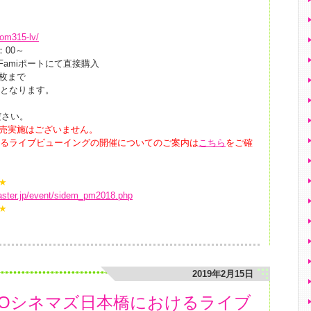
rom315-lv/
：00～
amiポートにて直接購入
4枚まで
了となります。
ださい。
販売実施はございません。
けるライブビューイングの開催についてのご案内は
こちら
をご確
★
master.jp/event/sidem_pm2018.php
★
2019年2月15日
TOHOシネマズ日本橋におけるライブ