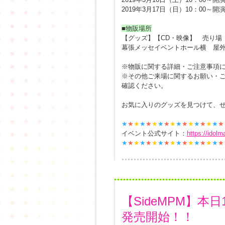
2019年3月17日（日）10：00～開
■物販場所
【グッズ】【CD・映像】 売り場
幕張メッセイベントホール横 屋
※物販に関する詳細・ご注意事項
※その他ご来場に関するお願い・
確認ください。
お気に入りのグッズを見つけて、
★
★
★
★
★
★
★
★
★
★
★
★
★
★
★
★
★
イベント公式サイト：
https://idol
★
★
★
★
★
★
★
★
★
★
★
★
★
★
★
★
★
【SideMPM】本
発売開始！！