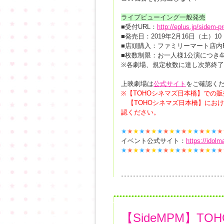
ライブビューイング一般発売
■受付URL：
http://eplus.jp/sidem-p
■発売日：2019年2月16日（土）10
■店頭購入：ファミリーマート店内F
■枚数制限：お一人様1公演につき
※各劇場、規定枚数に達し次第終
上映劇場は
公式サイト
をご確認く
※【TOHOシネマズ日本橋】での
【TOHOシネマズ日本橋】にお
認ください。
★
★
★
★
★
★
★
★
★
★
★
★
★
★
★
★
★
イベント公式サイト：
https://idol
★
★
★
★
★
★
★
★
★
★
★
★
★
★
★
★
★
【SideMPM】