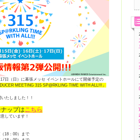
土）･17日（日）に幕張メッセ イベントホールにて開催予定の
UCER MEETING 315 SP@RKLING TIME WITH ALL!!!」
開いたしました！！
ンナップは
こちら
用意しています！
演（18：00）まで
演（18：00）まで