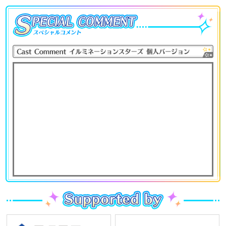
2019.09.03
「映像商品」
を公開！
2019.03.08
ライブビューイング上映劇場 当日券発売に関するご案内
2019.03.04
「Live Viewing Information in Asia」
を公開！
「物販情報」
を更新！