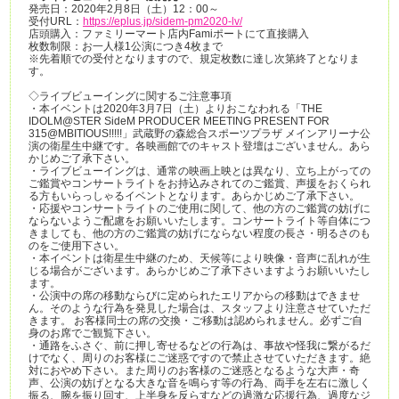
発売日：2020年2月8日（土）12：00～
受付URL：
https://eplus.jp/sidem-pm2020-lv/
店頭購入：ファミリーマート店内Famiポートにて直接購入
枚数制限：お一人様1公演につき4枚まで
※先着順での受付となりますので、規定枚数に達し次第終了となりま
す。
◇ライブビューイングに関するご注意事項
・本イベントは2020年3月7日（土）よりおこなわれる「THE
IDOLM@STER SideM PRODUCER MEETING PRESENT FOR
315@MBITIOUS!!!!!」武蔵野の森総合スポーツプラザ メインアリーナ公
演の衛星生中継です。各映画館でのキャスト登壇はございません。あら
かじめご了承下さい。
・ライブビューイングは、通常の映画上映とは異なり、立ち上がっての
ご鑑賞やコンサートライトをお持込みされてのご鑑賞、声援をおくられ
る方もいらっしゃるイベントとなります。あらかじめご了承下さい。
・応援やコンサートライトのご使用に関して、他の方のご鑑賞の妨げに
ならないようご配慮をお願いいたします。コンサートライト等自体につ
きましても、他の方のご鑑賞の妨げにならない程度の長さ・明るさのも
のをご使用下さい。
・本イベントは衛星生中継のため、天候等により映像・音声に乱れが生
じる場合がございます。あらかじめご了承下さいますようお願いいたし
ます。
・公演中の席の移動ならびに定められたエリアからの移動はできませ
ん。そのような行為を発見した場合は、スタッフより注意させていただ
きます。 お客様同士の席の交換・ご移動は認められません。必ずご自
身のお席でご観覧下さい。
・通路をふさぐ、前に押し寄せるなどの行為は、事故や怪我に繋がるだ
けでなく、周りのお客様にご迷惑ですので禁止させていただきます。絶
対におやめ下さい。また周りのお客様のご迷惑となるような大声・奇
声、公演の妨げとなる大きな音を鳴らす等の行為、両手を左右に激しく
振る、腕を振り回す、上半身を反らすなどの過激な応援行為、過度なジ