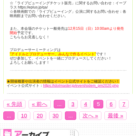
☆「ライブビューイングチケット販売」に関するお問い合わせ：イープ
ラス https://eplus.jp/qa/
☆各映画館での「ライブビューイング」公演に関するお問い合わせ：各
映画館までお問い合わせください。
また、本会場のチケット一般発売は
12月15日（日）10:00amより発売
開始
予定です。
こちらもお見逃しなく！
プロデューサーミーティングは
”アイドルとプロデューサー、みんなで作るイベント”
です！
ぜひ参加して、イベントを一緒にプロデュースしてください！
よろしくお願いします！
★開催概要や出演者の情報はイベント公式サイトをご確認ください！
イベント公式サイト：
https://idolmaster.jp/event/sidem_pm2020.php
« 先頭
« 前へ
...
3
4
5
6
7
...
10
20
30
...
次へ »
最後 »