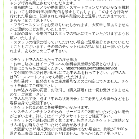
ャンプ行為も禁止させていただきます。
・映画館内は、カメラや携帯電話・スマートフォンなどのいかなる機材
においても録音/録画/撮影/配信を禁止しております。このような行為が
行われた場合は、記録された内容を削除の上ご退場いただきますので、
あらかじめご了承下さい。
・フラワースタンドはお受取りいたしかねます。大変申し訳ありません
がご理解のほどお願いいたします。
・上記のほか、会場内ではスタッフの指示に従っていただけますようお
願いいたします。
・スタッフの指示に従っていただけない場合は退場処分とさせていただ
くこともございます。その際のチケット代金の払い戻しは一切いたしか
ねます。あらかじめご了承下さい。
◇チケット申込みにあたっての注意事項
・お申し込みにはイープラスへの無料会員登録が必要となります。
詳細はこちらをご確認ください。https://eplus.jp/sf/guide/service
・受付期間中に受付専用URLにてお申込みを行って下さい。お申込み
はPC・スマートフォンから利用いただけます。
・先行受付・一般発売ともに座席番号などのご指定はできません。チケ
ット券面にてご確認下さい。
・お申込み内容の変更、お取消し（購入辞退）は一切お受けできません
ので、ご注意下さい。
・申込み完了後、必ず「申込み状況照会」にて必要な入金番号などをお
客様自身でご確認下さい。
・チケット代金の他に各種手数料がかかります。
・システムメンテナンスのため、サービスのご利用がいただけない場合
がございます。詳しくはイープラスサイトにてご確認下さい。
・チケットの不法転売は固く禁じます。転売されたチケットは無効とな
り入場をお断りさせていただく場合があります。
・大阪府では16歳未満の方で保護者同伴でない場合は、終映が19:00を
過ぎる上映回にはご入場いただけません。あらかじめご了承下さい。