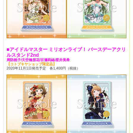
■
アイドルマスター
ミリオンライブ！
バースデーアクリ
ルスタンド2nd
周防桃子/
天空橋朋花/
百瀬莉緒/
星井美希
【コトブキヤショップ限定品】
2020年11月1日発売予定 各1,400円（税抜）