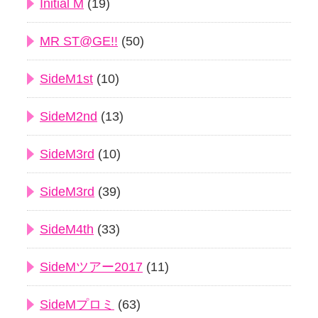
Initial M
(19)
MR ST@GE!!
(50)
SideM1st
(10)
SideM2nd
(13)
SideM3rd
(10)
SideM3rd
(39)
SideM4th
(33)
SideMツアー2017
(11)
SideMプロミ
(63)