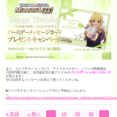
また、コトブキヤショップにて「アイドルマスター」シリーズ関連商品
2,000円購入毎に、当月誕生日の各アイドルの
バースデーメッセージカード
が貰えます！
ぜひお好きなメッセージを添えて使ってくださいね。
■コトブキヤオンラインショップでのご予約はこちらから
→
https://shop.kotobukiya.co.jp/shop/pages/idolmaster_birthdaycampaign2020.a
« 先頭
« 前へ
...
10
20
30
...