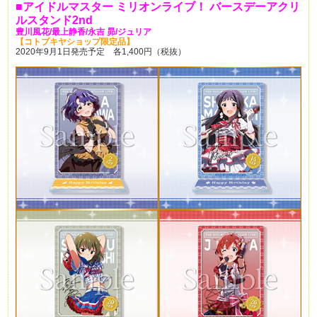
■
アイドルマスター
ミリオンライブ！
バースデーアクリ
ルスタンド2nd
豊川風花/
最上静香/
永吉
昴/
ジュリア
【コトブキヤショップ限定品】
2020年9月1日発売予定 各1,400円（税抜）