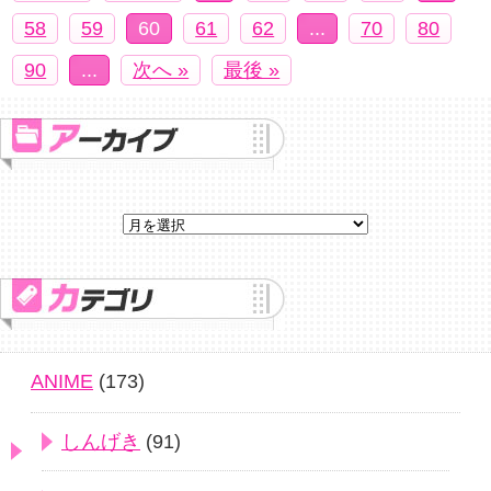
58
59
60
61
62
...
70
80
90
...
次へ »
最後 »
ANIME
(173)
しんげき
(91)