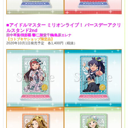
■
アイドルマスター
ミリオンライブ！
バースデーアクリ
ルスタンド2nd
田中琴葉/
我那覇
響/
二階堂千鶴/
島原エレナ
【コトブキヤショップ限定品】
2020年10月1日発売予定 各1,400円（税抜）