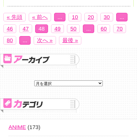
« 先頭
« 前へ
...
10
20
30
...
46
47
48
49
50
...
60
70
80
...
次へ »
最後 »
ANIME
(173)