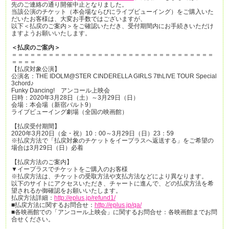
先のご連絡の通り開催中止となりました。
当該公演のチケット（本会場ならびにライブビューイング）をご購入いた
だいたお客様は、大変お手数ではございますが、
以下＜払戻のご案内＞をご確認いただき、受付期間内にお手続きいただけ
ますようお願いいたします。
＜払戻のご案内＞
＝＝＝＝＝＝＝＝＝＝＝＝＝＝＝＝＝＝＝＝＝＝＝＝＝＝＝＝＝＝＝＝＝
＝＝＝＝
【払戻対象公演】
公演名：THE IDOLM@STER CINDERELLA GIRLS 7thLIVE TOUR Special
3chord♪
Funky Dancing! アンコール上映会
日時：2020年3月28日（土）～3月29日（日）
会場：本会場（新宿バルト9）
ライブビューイング劇場（全国の映画館）
【払戻受付期間】
2020年3月20日（金・祝）10：00～3月29日（日）23：59
※払戻方法で「払戻対象のチケットをイープラスへ返送する」をご希望の
場合は3月29日（日）必着
【払戻方法のご案内】
▼イープラスでチケットをご購入のお客様
※払戻方法は、チケットの受取方法や支払方法などにより異なります。
以下のサイトにアクセスいただき、チャートに進んで、どの払戻方法を希
望されるか御確認をお願いいたします。
払戻方法詳細：
http://eplus.jp/refund1/
■払戻方法に関するお問合せ：
http://eplus.jp/qa/
■各映画館での「アンコール上映会」に関するお問合せ：各映画館までお問
合せください。