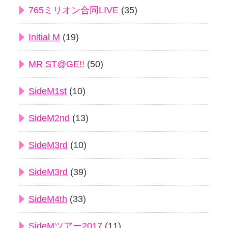
765ミリオン合同LIVE
(35)
Initial M
(19)
MR ST@GE!!
(50)
SideM1st
(10)
SideM2nd
(13)
SideM3rd
(10)
SideM3rd
(39)
SideM4th
(33)
SideMツアー2017
(11)