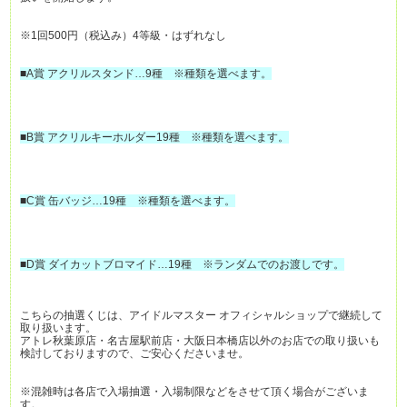
※1回500円（税込み）4等級・はずれなし
■A賞 アクリルスタンド…9種 ※種類を選べます。
■B賞 アクリルキーホルダー19種 ※種類を選べます。
■C賞 缶バッジ…19種 ※種類を選べます。
■D賞 ダイカットブロマイド…19種 ※ランダムでのお渡しです。
こちらの抽選くじは、アイドルマスター オフィシャルショップで継続して
取り扱います。
アトレ秋葉原店・名古屋駅前店・大阪日本橋店以外のお店での取り扱いも
検討しておりますので、ご安心くださいませ。
※混雑時は各店で入場抽選・入場制限などをさせて頂く場合がございま
す。