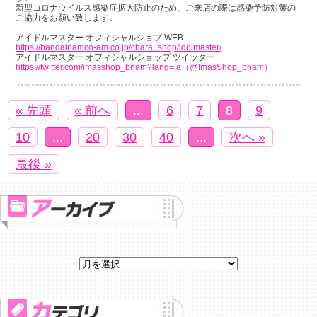
新型コロナウイルス感染症拡大防止のため、ご来店の際は感染予防対策の
ご協力をお願い致します。
アイドルマスター オフィシャルショプ WEB
https://bandainamco-am.co.jp/chara_shop/idolmaster/
アイドルマスター オフィシャルショップ ツイッター
https://twitter.com/imasshop_bnam?lang=ja（@ImasShop_bnam）
« 先頭
« 前へ
...
6
7
8
9
10
...
20
30
40
...
次へ »
最後 »