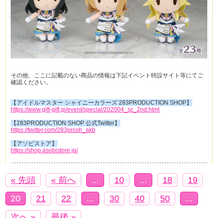
その他、ここに記載のない商品の情報は下記イベント特設サイト等にてご
確認ください。
【アイドルマスター シャイニーカラーズ 283PRODUCTION SHOP】
https://www.gift-gift.jp/event/special/202004_sc_2nd.html
【283PRODUCTION SHOP 公式Twitter】
https://twitter.com/283prosh_akb
【アソビストア】
https://shop.asobistore.jp/
« 先頭
« 前へ
...
10
...
18
19
20
21
22
...
30
40
50
...
次へ »
最後 »