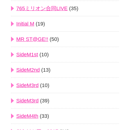
765ミリオン合同LIVE
(35)
Initial M
(19)
MR ST@GE!!
(50)
SideM1st
(10)
SideM2nd
(13)
SideM3rd
(10)
SideM3rd
(39)
SideM4th
(33)