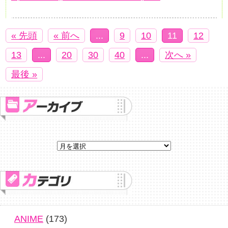
« 先頭
« 前へ
...
9
10
11
12
13
...
20
30
40
...
次へ »
最後 »
ANIME
(173)