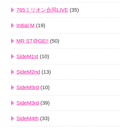
765ミリオン合同LIVE
(35)
Initial M
(19)
MR ST@GE!!
(50)
SideM1st
(10)
SideM2nd
(13)
SideM3rd
(10)
SideM3rd
(39)
SideM4th
(33)