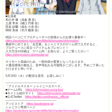
■出演者
和久井 優（浅倉 透 役）
土屋 李央（樋口 円香 役）
田嶌 紗蘭（福丸 小糸 役）
岡咲 美保（市川 雛菜 役）
特設ページにてプロデューサーの皆様からのお便り募集中！
https://asobistore.jp/content/title/Idolmaster/shinyradio/
番組中に出てきた「合言葉」をシャニマスのゲーム内で入力すると、
プロデュースに役立つアイテムをプレゼント！
入力方法や詳細は、ゲーム内「お知らせ」よりご覧ください！
https://shinycolors.idolmaster.jp/
※リモート収録のため、一部内容が変更となっております。
※通信環境の都合上、音声等乱れる可能性がございます。予めご了承いた
だけますと幸いです。
5月19日（火）の配信を是非、お楽しみに！
—————————————————
「アイドルマスター シャイニーカラーズ」
■ゲームURL
https://shinycolors.enza.fun/
■タイトル紹介サイト
https://shinycolors.idolmaster.jp/
■公式Twitter
https://twitter.com/imassc_official
—————————————————
アソビストア
https://asobistore.jp/
シャニラジ専用ページ
https://asobistore.jp/content/title/Idolmaster/shinyradio/