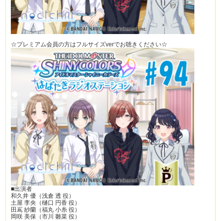
☆プレミアム会員の方はフルサイズverでお聴きください☆
■出演者
和久井 優（浅倉 透 役）
土屋 李央（樋口 円香 役）
田嶌 紗蘭（福丸 小糸 役）
岡咲 美保（市川 雛菜 役）