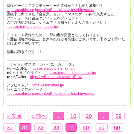
特設ページにてプロデューサーの皆様からのお便り募集中！
https://asobistore.jp/content/title/Idolmaster/shinyradio/
番組中に出てきた「合言葉」をシャニマスのゲーム内で入力すると、
プロデュースに役立つアイテムをプレゼント！
入力方法や詳細は、ゲーム内「お知らせ」よりご覧ください！
https://shinycolors.idolmaster.jp/
※リモート収録のため、一部内容が変更となっております。
※通信環境の都合上、音声等乱れる可能性がございます。予めご了承いた
だけますと幸いです。
是非お聴きください！
—————————————————
「アイドルマスター シャイニーカラーズ」
■ゲームURL
https://shinycolors.enza.fun/
■タイトル紹介サイト
https://shinycolors.idolmaster.jp/
■公式Twitter
https://twitter.com/imassc_official
—————————————————
アソビストア
https://asobistore.jp/
シャニラジ専用ページ
https://asobistore.jp/content/title/Idolmaster/shinyradio/
« 先頭
« 前へ
...
10
20
...
29
30
31
32
33
...
40
50
60