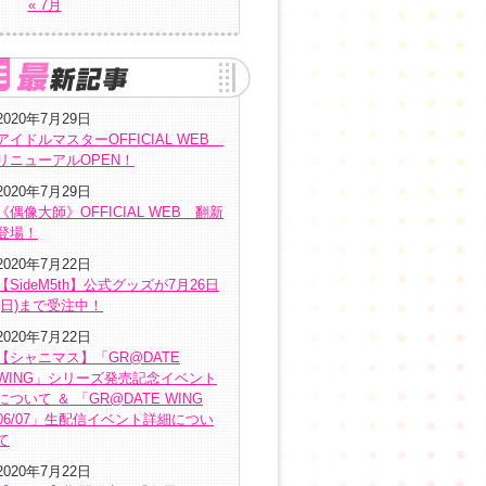
« 7月
2020年7月29日
アイドルマスターOFFICIAL WEB
リニューアルOPEN！
2020年7月29日
《偶像大師》OFFICIAL WEB 翻新
登場！
2020年7月22日
【SideM5th】公式グッズが7月26日
(日)まで受注中！
2020年7月22日
【シャニマス】「GR@DATE
WING」シリーズ発売記念イベント
について ＆ 「GR@DATE WING
06/07」生配信イベント詳細につい
て
2020年7月22日