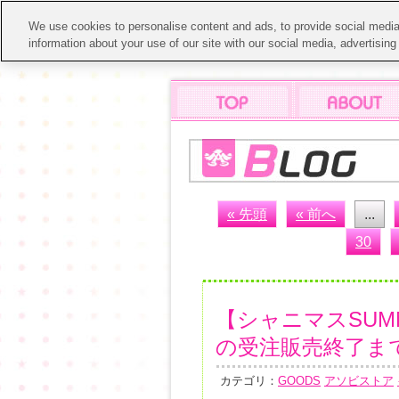
We use cookies to personalise content and ads, to provide social media 
information about your use of our site with our social media, advertisin
« 先頭
« 前へ
...
30
【シャニマスSUMM
の受注販売終了ま
カテゴリ：
GOODS
アソビストア