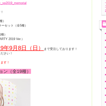
/sc_sp2019_memorial
す！
種）
ラーセット（全5種）
1種）
Y 2019 Ver.）
19年9月8日（日）
まで受注しております！
ください！
します！
ョン（全19種）