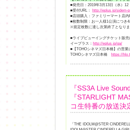
■発売日：2019年3月13日（水）12
■受付URL：
http://eplus.jp/sidem-
■店頭購入：ファミリーマート店内F
■枚数制限：お一人様1公演につき
※規定枚数に達し次第終了となり
■ライブビューイングチケット販売
イープラス：
http://eplus.jp/qa/
■【TOHOシネマズ日本橋】の営
TOHOシネマズ日本橋
https://hl
『SS3A Live Soun
『STARLIGHT MA
コ生特番の放送決
「THE IDOLM@STER CINDERELLA
IDOLM@STER CINDERELLA GI