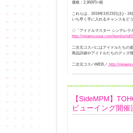
価格：2,900円+税
これらは、2019年3月23日(土)・2
いち早く手に入れるチャンスをど
◇「アイドルマスター シンデレラ
http://nijigencospa.com/itemlist/id/
二次元コスパにはアイドルたちの
商品詳細やアイドルたちのグッズ情
二次元コスパWEB／
http://nijigen
【SideMPM】
ビューイング開催