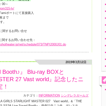
：00～
prom315-lv/
amiポートにて直接購入
4枚まで
ます。
に関するお問い合せ
業に関するお問い合わせ先：
o.tohotheater.jp/net/schedule/073/TNPI2000J01.do
2019年3月12日
d Booth♪』 Blu-ray BOXと
STER 27 Vast world』記念したニ
定！
カテゴリ：
INFORMATION
シンデレラガールズ
 GIRLS STARLIGHT MASTER 027 Vast world」&「THE
RLS SS3A Live Sound Booth♪」発売記念ニコ生 デレステ