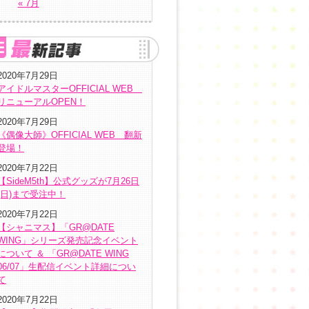
« 7月
2020年7月29日
アイドルマスターOFFICIAL WEB
リニューアルOPEN！
2020年7月29日
《偶像大師》OFFICIAL WEB 翻新
登場！
2020年7月22日
【SideM5th】公式グッズが7月26日
(日)まで受注中！
2020年7月22日
【シャニマス】「GR@DATE
WING」シリーズ発売記念イベント
について ＆ 「GR@DATE WING
06/07」生配信イベント詳細につい
て
2020年7月22日