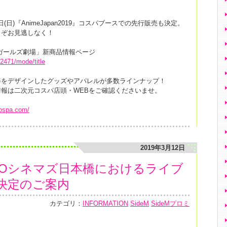
4日(日)『AnimeJapan2019』コスパブースでの先行販売も決定。
うぞお見逃しなく！
ガールズ劇場」新商品情報ページ
02471/mode/title
姿をデザインしたグッズやアパレルが多数ラインナップ！
報は二次元コスパ店頭・WEBをご確認くださいませ。
cospa.com/
2019年3月12日
TOHOシネマズ日本橋におけるライブ
決定のご案内
カテゴリ：
INFORMATION
SideM
SideMプロミ