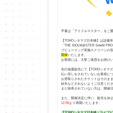
平素は「アイドルマスター」をご
【TOHOシネマズ日本橋】は設備
「THE IDOLM@STER SideM PRO
ブビューイング実施スクリーンの
開催
いたします。
お客様には、大変ご迷惑をお掛け
先行抽選販売にて【TOHOシネマ
払い戻しをされていないお客様に
お受取りされたチケットはそのま
紛失などされないようご注意くだ
まだ発券されていない方は、開催
また、開催決定に伴い、販売を休
12:00
より再開いたします。
【TOHOシネマズ日本橋／ライブ