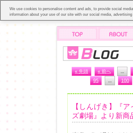
We use cookies to personalise content and ads, to provide social media 
information about your use of our site with our social media, advertisin
« 先頭
« 前へ
...
95
...
100
【しんげき】『ア
ズ劇場』より新商