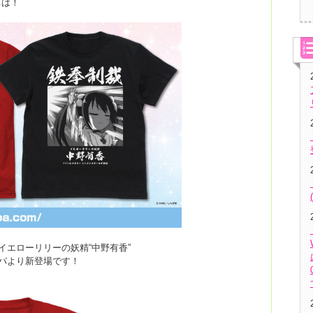
ちは！
イエローリリーの妖精“中野有香”
パより新登場です！