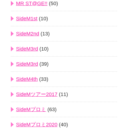
MR ST@GE!!
(50)
SideM1st
(10)
SideM2nd
(13)
SideM3rd
(10)
SideM3rd
(39)
SideM4th
(33)
SideMツアー2017
(11)
SideMプロミ
(63)
SideMプロミ2020
(40)