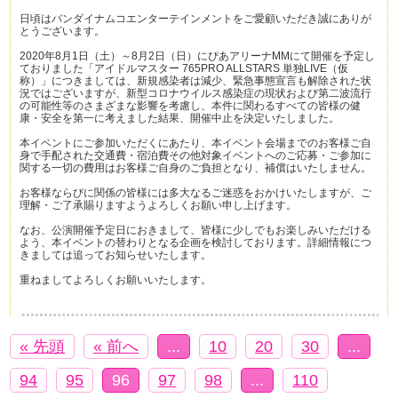
日頃はバンダイナムコエンターテインメントをご愛顧いただき誠にありが
とうございます。
2020年8月1日（土）～8月2日（日）にぴあアリーナMMにて開催を予定し
ておりました「アイドルマスター 765PRO ALLSTARS 単独LIVE（仮
称）」につきましては、新規感染者は減少、緊急事態宣言も解除された状
況ではございますが、新型コロナウイルス感染症の現状および第二波流行
の可能性等のさまざまな影響を考慮し、本件に関わるすべての皆様の健
康・安全を第一に考えました結果、開催中止を決定いたしました。
本イベントにご参加いただくにあたり、本イベント会場までのお客様ご自
身で手配された交通費・宿泊費その他対象イベントへのご応募・ご参加に
関する一切の費用はお客様ご自身のご負担となり、補償はいたしません。
お客様ならびに関係の皆様には多大なるご迷惑をおかけいたしますが、ご
理解・ご了承賜りますようよろしくお願い申し上げます。
なお、公演開催予定日におきまして、皆様に少しでもお楽しみいただける
よう、本イベントの替わりとなる企画を検討しております。詳細情報につ
きましては追ってお知らせいたします。
重ねましてよろしくお願いいたします。
« 先頭
« 前へ
...
10
20
30
...
94
95
96
97
98
...
110