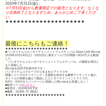
2020年7月31日(金)」
※7月3日(金)から数量限定での販売となります。なくな
り次第終了となりますため、あらかじめご了承くださ
い。
★★★★★★★★★★★★★★★★★★★★★
最後にこちらもご連絡！
★★★★★★★★★★★★★★★★★★★★★★
■バンダイナムコエンターテインメントフェスティバル 2days LIVE Blu-ray
2019年10月19日(土)・20日(日)に東京ドームで2日間延べ約10万人を動員
した
「バンダイナムコエンターテインメントフェスティバル」の模様を両日と
もに収録した
Blu-rayを好評予約受付中です！
バンダイナムコグループから生まれたアイドルや、
関連シリーズのテーマソング・主題歌を担当する豪華アーティスト達が、
タイトルの垣根を越えて集結したエンターテインメントライブの、
DAY1・DAY2を１パッケージに収録したBlu-rayをお見逃しなく！
■販売ページは
コチラ！
■発売日：2020年9月予定
■価格：19,800 円 (税込)
★★★★★★★★★★★★★★★★★★★★★