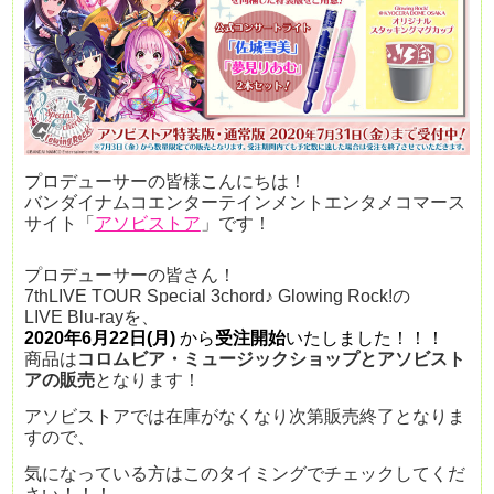
プロデューサーの皆様こんにちは！
バンダイナムコエンターテインメントエンタメコマース
サイト「
アソビストア
」です！
プロデューサーの皆さん！
7thLIVE TOUR Special 3chord♪ Glowing Rock!の
LIVE Blu-rayを、
2020年6月22日(月)
から
受注開始
いたしました！！！
商品は
コロムビア・ミュージックショップとアソビスト
アの販売
となります！
アソビストアでは在庫がなくなり次第販売終了となりま
すので、
気になっている方はこのタイミングでチェックしてくだ