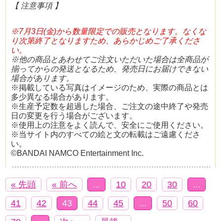
【 注意事項 】
※7月3日(金)から数量限定での販売となります。なくな
り次第終了となりますため、あらかじめご了承くださ
い。
※他の商品とあわせてご注文いただいた場合は全商品が
揃ってからの発送となるため、発売日にお届けできない
場合があります。
※掲載している写真はイメージのため、実際の商品とは
多少異なる場合があります。
※生産予定数を超過した場合、ご注文の途中終了や発売
日の変更を行う場合がございます。
※使用上の注意をよく読んで、安全にご使用ください。
※当サイト内のすべての絵と文の転載はご遠慮くださ
い。
©BANDAI NAMCO Entertainment Inc.
« 先頭
« 前へ
...
10
20
30
...
41
42
43
44
45
...
50
60