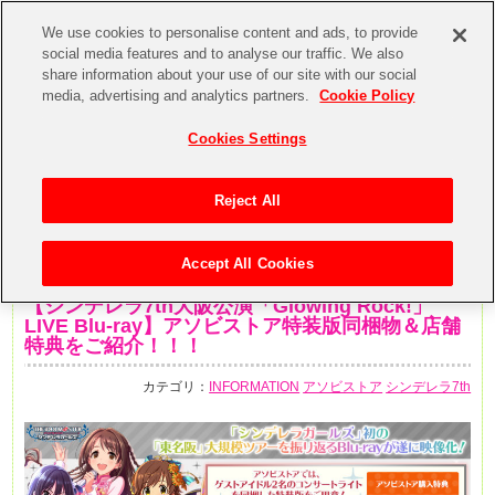
We use cookies to personalise content and ads, to provide
social media features and to analyse our traffic. We also
share information about your use of our site with our social
media, advertising and analytics partners.
Cookie Policy
Cookies Settings
Reject All
Accept All Cookies
2020年7月10日
【シンデレラ7th大阪公演「Glowing Rock!」
LIVE Blu-ray】アソビストア特装版同梱物＆店舗
特典をご紹介！！！
カテゴリ：
INFORMATION
アソビストア
シンデレラ7th