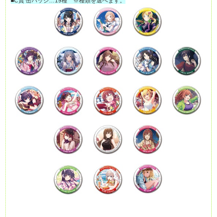
■C賞 缶バッジ…19種 ※種類を選べます。