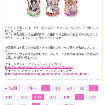
こちらの抽選くじは、アイドルマスター オフィシャルショップで継続して
取り扱います。
アトレ秋葉原店・名古屋駅前店・大阪日本橋店以外のお店での取り扱いも
検討しておりますので、ご安心くださいませ。
※混雑時は各店で入場抽選・入場制限などをさせて頂く場合がございま
す。
新型コロナウイルス感染症拡大防止のため、ご来店の際は感染予防対策の
ご協力をお願い致します。
アイドルマスター オフィシャルショプ WEB
https://bandainamco-am.co.jp/chara_shop/idolmaster/
アイドルマスター オフィシャルショップ ツイッター
https://twitter.com/imasshop_bnam?lang=ja（@ImasShop_bnam）
« 先頭
« 前へ
...
10
20
30
...
102
103
104
105
106
...
110