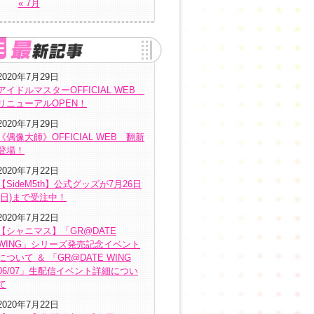
« 7月
2020年7月29日
アイドルマスターOFFICIAL WEB
リニューアルOPEN！
2020年7月29日
《偶像大師》OFFICIAL WEB 翻新
登場！
2020年7月22日
【SideM5th】公式グッズが7月26日
(日)まで受注中！
2020年7月22日
【シャニマス】「GR@DATE
WING」シリーズ発売記念イベント
について ＆ 「GR@DATE WING
06/07」生配信イベント詳細につい
て
2020年7月22日