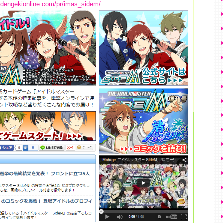
/dengekionline.com/pr/imas_sidem/