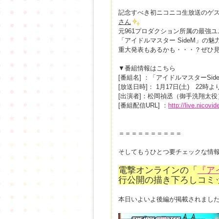
記念すべき初ニコニコ生放送のゲ
さん
元961プロダクション所属の最強ユ
「アイドルマスター SideM」
重大発表もあるかも・・・？ぜひ
▼番組情報はこちら
[番組名] ：「アイドルマスターSi
[放送日時]： 1月17日(土) 22
[出演者]：松岡禎丞（御手洗翔太
[番組配信URL] ：
http://live.nicovi
＝＝＝＝＝＝＝＝＝＝
そしてもうひとつ要チェックな情
電撃オンラインの「
『ア
行公開の描き下ろしコミ
本日いよいよ後編が掲載されまし