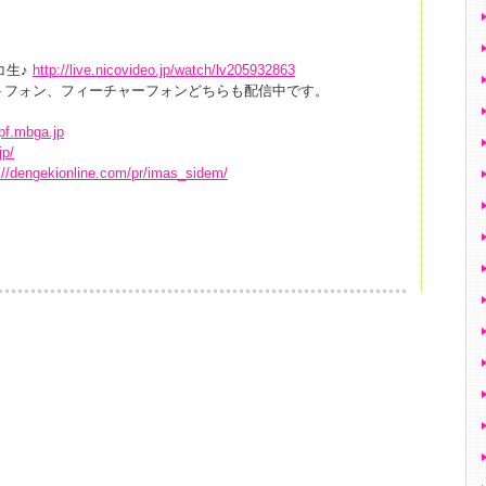
コ生♪
http://live.nicovideo.jp/watch/lv205932863
トフォン、フィーチャーフォンどちらも配信中です。
pf.mbga.jp
jp/
://dengekionline.com/pr/imas_sidem/