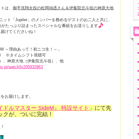
ストは、
御手洗翔太役の松岡禎丞さん＆伊集院北斗役の神原大地
ニット「Jupiter」のメンバーを務めるゲストのお二人と共に、
の魅力がたっぷり詰まったスペシャルな番組をお送りします
見届けてくださいね！
deM ～理由あって！初ニコ生！～」
時より ※タイムシフト視聴可
役）、神原大地（伊集院北斗役）、他
deo.jp/watch/lv205932863
報をお届けします。
イドルマスター SideM』 特設サイト
」にて先
ックが、ついに完結！
た！