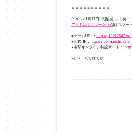
＝＝＝＝＝＝＝＝＝＝
(*･∀･)＜1月17日は理由あって初ニ
アイドルマスター SideM
はスマー
■ゲームURL：
http://g12017647.sp.
■公式HP：
http://side-m.idolmaster.
●電撃オンライン特設サイト：
http
|ω･)ﾉ ＜ではでは