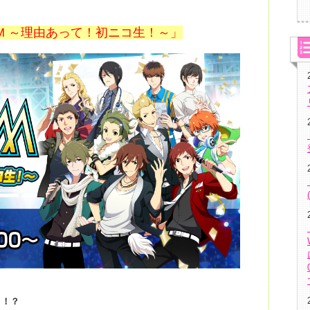
eM ～理由あって！初ニコ生！～」
リ！？