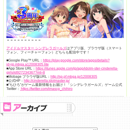
＝＝＝＝＝＝＝＝＝＝
アイドルマスター シンデレラガールズ
はアプリ版、ブラウザ版（スマート
フォン、フィーチャーフォン）どちらも配信中です！
■Google Play™ URL：
https://play.google.com/store/apps/details?
id=jp.mbga.a12008305.lite
■App Store URL：
https://itunes.apple.com/jp/app/idolm-ster-cinderella-
girls/id927234367?mt=8
■Mobage ブラウザ版URL：
http://sp.pf.mbga.jp/12008305
■公式HP：
http://cinderella.idolmaster.jp/
■“ちひろ”がゲーム最新情報をお届け！「シンデレラガールズ」ゲーム公式
Twitter：
https://twitter.com/imascg_chihiro