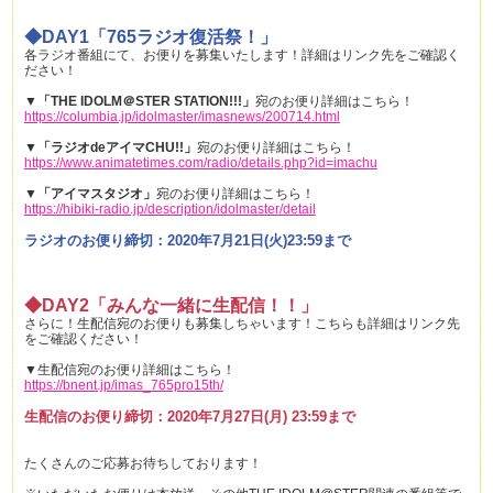
◆DAY1「765ラジオ復活祭！」
各ラジオ番組にて、お便りを募集いたします！詳細はリンク先をご確認く
ださい！
▼
「THE IDOLM＠STER STATION!!!」
宛のお便り詳細はこちら！
https://columbia.jp/idolmaster/imasnews/200714.html
▼
「ラジオdeアイマCHU!!」
宛のお便り詳細はこちら！
https://www.animatetimes.com/radio/details.php?id=imachu
▼
「アイマスタジオ」
宛のお便り詳細はこちら！
https://hibiki-radio.jp/description/idolmaster/detail
ラジオのお便り締切：2020年7月21日(火)23:59まで
◆DAY2「みんな一緒に生配信！！」
さらに！生配信宛のお便りも募集しちゃいます！こちらも詳細はリンク先
をご確認ください！
▼生配信宛のお便り詳細はこちら！
https://bnent.jp/imas_765pro15th/
生配信のお便り締切：2020年7月27日(月) 23:59まで
たくさんのご応募お待ちしております！