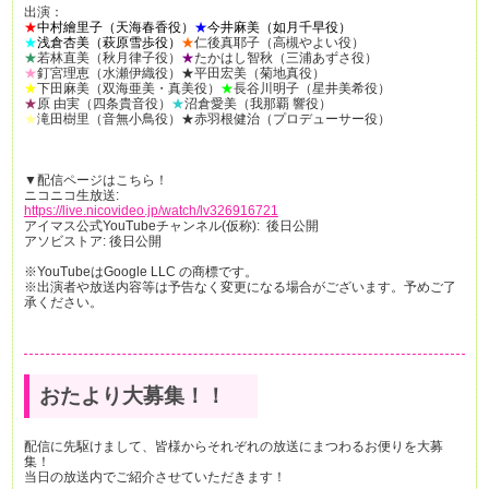
出演：
★
中村繪里子（天海春香役）
★
今井麻美（如月千早役）
★
浅倉杏美（萩原雪歩役）
★
仁後真耶子（高槻やよい役）
★
若林直美（秋月律子役）
★
たかはし智秋（三浦あずさ役）
★
釘宮理恵（水瀬伊織役）★平田宏美（菊地真役）
★
下田麻美（双海亜美・真美役）
★
長谷川明子（星井美希役）
★
原 由実（四条貴音役）
★
沼倉愛美（我那覇 響役）
★
滝田樹里（音無小鳥役）★赤羽根健治（プロデューサー役）
▼配信ページはこちら！
ニコニコ生放送:
https://live.nicovideo.jp/watch/lv326916721
アイマス公式YouTubeチャンネル(仮称): 後日公開
アソビストア: 後日公開
※YouTubeはGoogle LLC の商標です。
※出演者や放送内容等は予告なく変更になる場合がございます。予めご了
承ください。
おたより大募集！！
配信に先駆けまして、皆様からそれぞれの放送にまつわるお便りを大募
集！
当日の放送内でご紹介させていただきます！