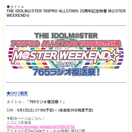
◆タイトル
THE IDOLM@STER 765PRO ALLSTARS 15周年記念特番 M@STER
WEEKEND☆
◆DAY1概要
タイトル：
「765ラジオ復活祭！」
日時：
8月1日(土) 17:00(予定)～ (各放送30分程度予定)
▼配信ページはこちら！
ニコニコ生放送:
https://live.nicovideo.jp/watch/lv326916702
アイマス公式YouTubeチャンネル(仮称): 後日公開