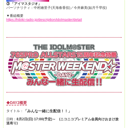
③ 「アイマスタジオ」
パーソナリティ：中村繪里子(天海春香役)／今井麻美(如月千早役)
▼番組概要
https://hibiki-radio.jp/description/idolmaster/detail
◆
DAY2概要
タイトル：
「みんな一緒に生配信！！」
日時：
8月2日(日) 17:00(予定)～ (ニコニコプレミアム会員向けおまけ放
送有り)