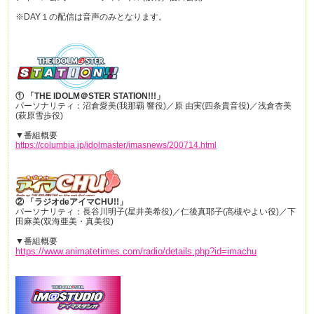
※DAY１の配信は音声のみとなります。
① 「THE IDOLM＠STER STATION!!!」
パーソナリティ：沼倉愛美(我那覇 響役)／原 由実(四条貴音役)／浅倉杏美
(萩原雪歩役)
▼番組概要
https://columbia.jp/idolmaster/imasnews/200714.html
② 「ラジオdeアイマCHU!!」
パーソナリティ：長谷川明子(星井美希役)／仁後真耶子(高槻やよい役)／下
田麻美(双海亜美・真美役)
▼番組概要
https://www.animatetimes.com/radio/details.php?id=imachu