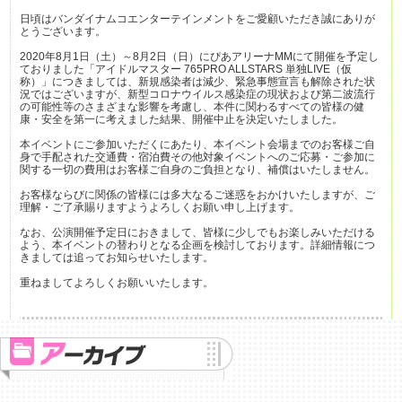
日頃はバンダイナムコエンターテインメントをご愛顧いただき誠にありが
とうございます。
2020年8月1日（土）～8月2日（日）にぴあアリーナMMにて開催を予定し
ておりました「アイドルマスター 765PRO ALLSTARS 単独LIVE（仮
称）」につきましては、新規感染者は減少、緊急事態宣言も解除された状
況ではございますが、新型コロナウイルス感染症の現状および第二波流行
の可能性等のさまざまな影響を考慮し、本件に関わるすべての皆様の健
康・安全を第一に考えました結果、開催中止を決定いたしました。
本イベントにご参加いただくにあたり、本イベント会場までのお客様ご自
身で手配された交通費・宿泊費その他対象イベントへのご応募・ご参加に
関する一切の費用はお客様ご自身のご負担となり、補償はいたしません。
お客様ならびに関係の皆様には多大なるご迷惑をおかけいたしますが、ご
理解・ご了承賜りますようよろしくお願い申し上げます。
なお、公演開催予定日におきまして、皆様に少しでもお楽しみいただける
よう、本イベントの替わりとなる企画を検討しております。詳細情報につ
きましては追ってお知らせいたします。
重ねましてよろしくお願いいたします。