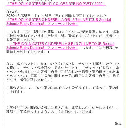
「THE IDOLM@STER SHINY COLORS SPRING PARTY 2020」
ならびに
2020年3月28日（土）～29日（日）に開催を予定しておりました
「THE IDOLM@STER CINDERELLA GIRLS 7thLIVE TOUR Special
3chord♪ Funky Dancing! アンコール上映会」
につきましては、現時点の新型コロナウイルスの感染状況も踏まえ、慎重
に検討を重ねてまいりました結果、誠に遺憾ではございますが、開催中止
を決定致しました。
（
「THE IDOLM@STER CINDERELLA GIRLS 7thLIVE TOUR Special
3chord♪ Funky Dancing! アンコール上映会」
につきましては別日程での
開催を検討しております。）
なお、本イベントにご参加いただくにあたり、チケットを購入いただいた
皆様には、チケット代全額をご返金いたします。（チケット代を除く、本
イベント会場までのお客様ご自身で手配された交通費・宿泊費その他対象
イベントへのご応募・ご参加に関する一切の費用はお客様ご自身のご負担
となり、補償は致しません。）
ご返金方法についてのご案内は本イベント公式サイトにて追ってご案内申
し上げます。
お客様ならびに関係の皆様には多大なるご迷惑をおかけいたしますが、ご
理解・ご了承賜りますようよろしくお願い申し上げます。
敬具