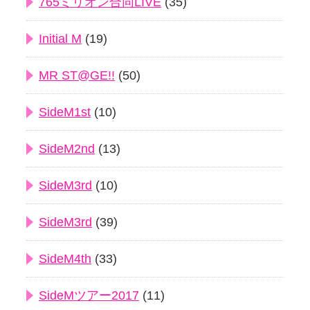
765ミリオン合同LIVE
(35)
Initial M
(19)
MR ST@GE!!
(50)
SideM1st
(10)
SideM2nd
(13)
SideM3rd
(10)
SideM3rd
(39)
SideM4th
(33)
SideMツアー2017
(11)