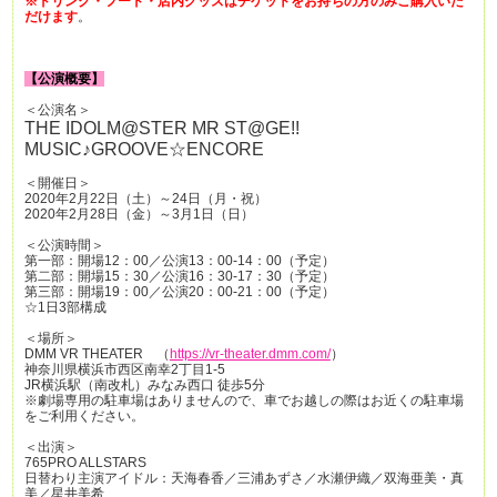
※ドリンク・フード・店内グッズはチケットをお持ちの方のみご購入いた
だけます
。
【公演概要】
＜公演名＞
THE IDOLM@STER MR ST@GE!!
MUSIC♪GROOVE☆ENCORE
＜開催日＞
2020年2月22日（土）～24日（月・祝）
2020年2月28日（金）～3月1日（日）
＜公演時間＞
第一部：開場12：00／公演13：00-14：00（予定）
第二部：開場15：30／公演16：30-17：30（予定）
第三部：開場19：00／公演20：00-21：00（予定）
☆1日3部構成
＜場所＞
DMM VR THEATER （
https://vr-theater.dmm.com/
）
神奈川県横浜市西区南幸2丁目1-5
JR横浜駅（南改札）みなみ西口 徒歩5分
※劇場専用の駐車場はありませんので、車でお越しの際はお近くの駐車場
をご利用ください。
＜出演＞
765PRO ALLSTARS
日替わり主演アイドル：天海春香／三浦あずさ／水瀬伊織／双海亜美・真
美／星井美希